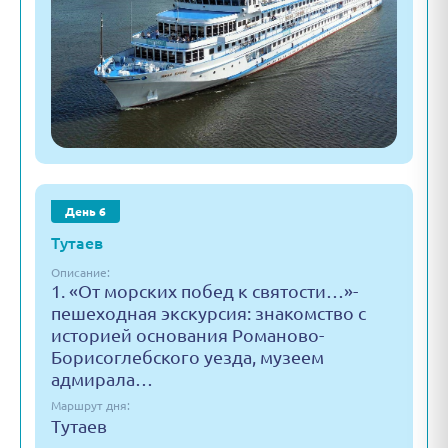
День 6
Тутаев
Описание:
1. «От морских побед к святости…»-
пешеходная экскурсия: знакомство с
историей основания Романово-
Борисоглебского уезда, музеем
адмирала…
Маршрут дня:
Тутаев