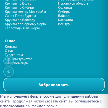
Круизы по Волге
Псковская область
Круизы по Сибири
Соловки
Круизы между Москвой и
Сибирь
Санкт-Петербургом
Байкал
Круизы по Байкалу
Камчатка
Круизы по Черному морю
Все туры
Теплоходы и лайнеры
О нас
Контакт
О нас
Турагентам
Отзывы туристов
↑
Наша команда
↓
Все права защищены © ООО “ФОРТУНА” 2026
Представленная на сайте информация носит справочный характер и
Забронировать
не является публичной офертой.
Мы используем файлы cookie для улучшения работы
сайта. Продолжая использовать сайт, вы
соглашаетесь с
использованием файлов cookie