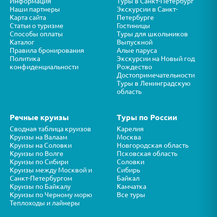
Информация
Туры в Санкт-Петербург
Наши партнеры
Экскурсии в Санкт-
Карта сайта
Петербурге
Статьи о туризме
Гостиницы
Способы оплаты
Туры для школьников
Каталог
Выпускной
Правила бронирования
Алые паруса
Политика
Экскурсии на Новый год
конфиденциальности
Рождество
Достопримечательности
Туры в Ленинградскую
область
Речные круизы
Туры по России
Сводная таблица круизов
Карелия
Круизы на Валаам
Москва
Круизы на Соловки
Новгородская область
Круизы по Волге
Псковская область
Круизы по Сибири
Соловки
Круизы между Москвой и
Сибирь
Санкт-Петербургом
Байкал
Круизы по Байкалу
Камчатка
Круизы по Черному морю
Все туры
Теплоходы и лайнеры