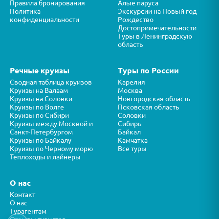
Правила бронирования
Алые паруса
Политика
Экскурсии на Новый год
конфиденциальности
Рождество
Достопримечательности
Туры в Ленинградскую
область
Речные круизы
Туры по России
Сводная таблица круизов
Карелия
Круизы на Валаам
Москва
Круизы на Соловки
Новгородская область
Круизы по Волге
Псковская область
Круизы по Сибири
Соловки
Круизы между Москвой и
Сибирь
Санкт-Петербургом
Байкал
Круизы по Байкалу
Камчатка
Круизы по Черному морю
Все туры
Теплоходы и лайнеры
О нас
Контакт
О нас
Турагентам