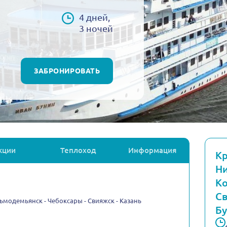
4 дней,
3 ночей
ЗАБРОНИРОВАТЬ
кции
Теплоход
Информация
Кр
Ни
Ко
Св
ьмодемьянск - Чебоксары - Свияжск - Казань
Бу