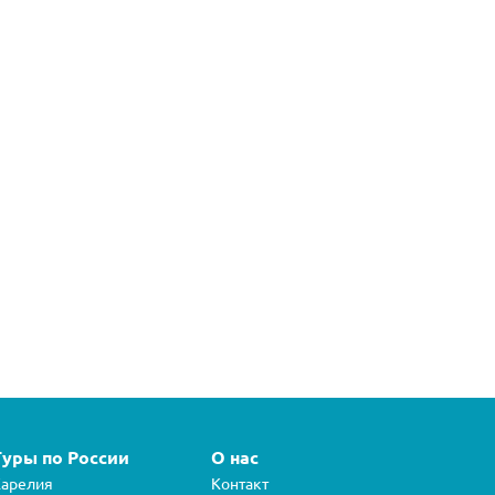
Туры по России
О нас
арелия
Контакт