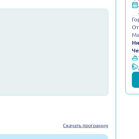
Го
От
Ма
Ни
Че
Скачать программу