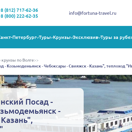
Здравствуйте!
Выбираете себе увлекательную поездку? Могу помочь!
8 (812) 717-62-36
info@fortuna-travel.ru
8 (800) 222-62-35
Санкт-Петербург
Туры
Круизы
Эксклюзив
Туры за рубе
 круизы по Волге
>>
д - Козьмодемьянск - Чебоксары - Свияжск - Казань", теплоход "И
нский Посад -
зьмодемьянск -
 Казань",
"