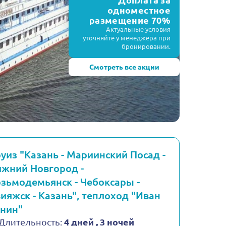
Доплата за
одноместное
размещение 70%
Актуальные условия
уточняйте у менеджера при
бронировании.
Смотреть все акции
уиз "Казань - Мариинский Посад -
жний Новгород -
зьмодемьянск - Чебоксары -
ияжск - Казань", теплоход "Иван
нин"
Длительность:
4 дней , 3 ночей