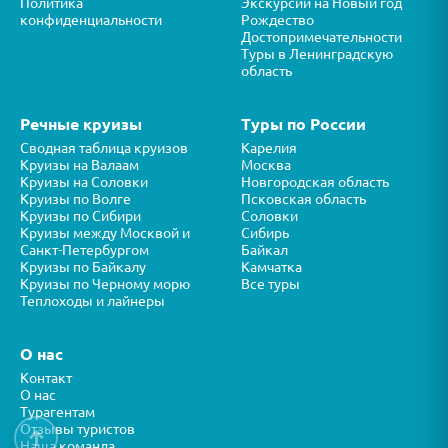
Политика
Экскурсии на Новый год
конфиденциальности
Рождество
Достопримечательности
Туры в Ленинградскую
область
Речные круизы
Туры по России
Сводная таблица круизов
Карелия
Круизы на Валаам
Москва
Круизы на Соловки
Новгородская область
Круизы по Волге
Псковская область
Круизы по Сибири
Соловки
Круизы между Москвой и
Сибирь
Санкт-Петербургом
Байкал
Круизы по Байкалу
Камчатка
Круизы по Черному морю
Все туры
Теплоходы и лайнеры
О нас
Контакт
О нас
Турагентам
Отзывы туристов
↑
Наша команда