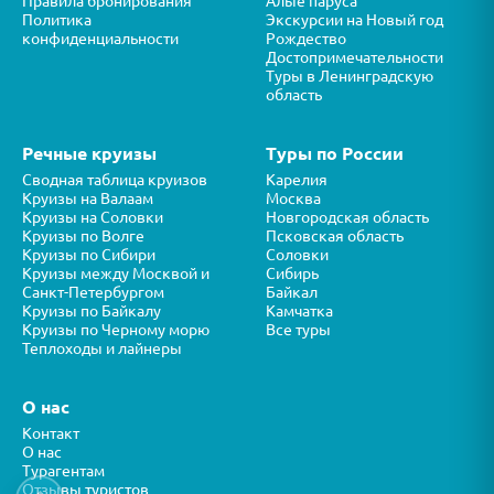
Правила бронирования
Алые паруса
Политика
Экскурсии на Новый год
конфиденциальности
Рождество
Достопримечательности
Туры в Ленинградскую
область
Речные круизы
Туры по России
Сводная таблица круизов
Карелия
Круизы на Валаам
Москва
Круизы на Соловки
Новгородская область
Круизы по Волге
Псковская область
Круизы по Сибири
Соловки
Круизы между Москвой и
Сибирь
Санкт-Петербургом
Байкал
Круизы по Байкалу
Камчатка
Круизы по Черному морю
Все туры
Теплоходы и лайнеры
О нас
Контакт
О нас
Турагентам
Отзывы туристов