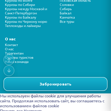
Круизы по Волге
Псковская область
Круизы по Сибири
Соловки
Круизы между Москвой и
Сибирь
Санкт-Петербургом
Байкал
Круизы по Байкалу
Камчатка
Круизы по Черному морю
Все туры
Теплоходы и лайнеры
О нас
Контакт
О нас
Турагентам
Отзывы туристов
↑
Наша команда
↓
Все права защищены © ООО “ФОРТУНА” 2026
Представленная на сайте информация носит справочный характер и
Забронировать
не является публичной офертой.
Мы используем файлы cookie для улучшения работы
сайта. Продолжая использовать сайт, вы
соглашаетесь с
использованием файлов cookie
Принять все
Настроить