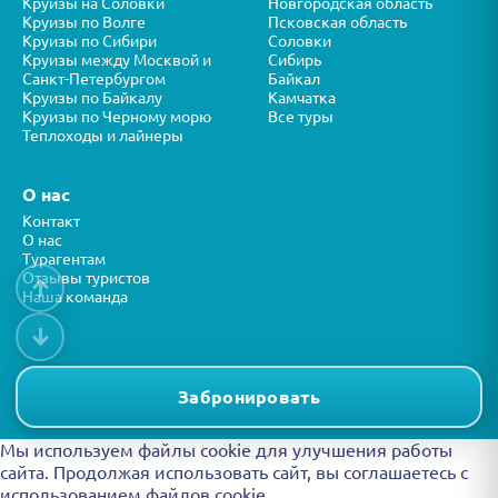
Круизы на Соловки
Новгородская область
Круизы по Волге
Псковская область
Круизы по Сибири
Соловки
Круизы между Москвой и
Сибирь
Санкт-Петербургом
Байкал
Круизы по Байкалу
Камчатка
Круизы по Черному морю
Все туры
Теплоходы и лайнеры
О нас
Контакт
О нас
Турагентам
Отзывы туристов
↑
Наша команда
↓
Все права защищены © ООО “ФОРТУНА” 2026
Представленная на сайте информация носит справочный характер и
Забронировать
не является публичной офертой.
Мы используем файлы cookie для улучшения работы
сайта. Продолжая использовать сайт, вы
соглашаетесь с
использованием файлов cookie