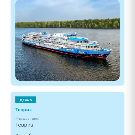
День 5
Тевриз
Маршрут дня:
Тевриз