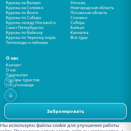
Круизы на Валаам
Москва
Круизы на Соловки
Новгородская область
Круизы по Волге
Псковская область
Круизы по Сибири
Соловки
Круизы между Москвой и
Сибирь
Санкт-Петербургом
Байкал
Круизы по Байкалу
Камчатка
Круизы по Черному морю
Все туры
Теплоходы и лайнеры
О нас
Контакт
О нас
Турагентам
Отзывы туристов
↑
Наша команда
↓
Все права защищены © ООО “ФОРТУНА” 2026
Представленная на сайте информация носит справочный характер и
Забронировать
не является публичной офертой.
Мы используем файлы cookie для улучшения работы