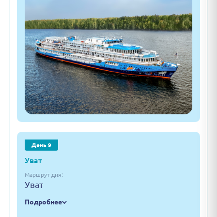
День 9
Уват
Маршрут дня:
Уват
Подробнее