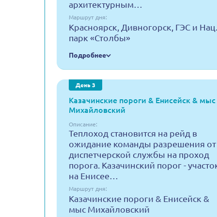
архитектурным…
Маршрут дня:
Красноярск, Дивногорск, ГЭС и Нац
парк «Столбы»
Подробнее
День 3
Казачинские пороги & Енисейск & мыс
Михайловский
Описание:
Теплоход становится на рейд в
ожидание команды разрешения от
диспетчерской службы на проход
порога. Казачинский порог - участо
на Енисее…
Маршрут дня:
Казачинские пороги & Енисейск &
мыс Михайловский