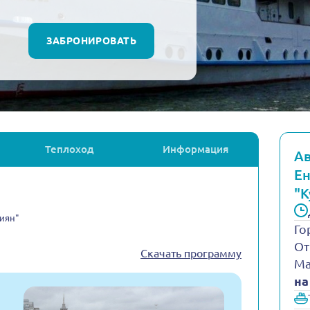
ЗАБРОНИРОВАТЬ
Теплоход
Информация
Ав
Ен
"К
иян"
Го
От
Скачать программу
Ма
на