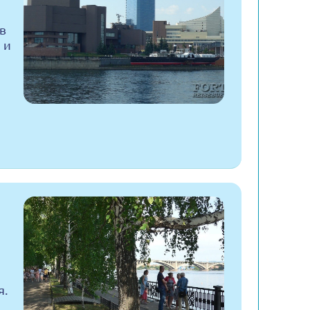
в
 и
я.