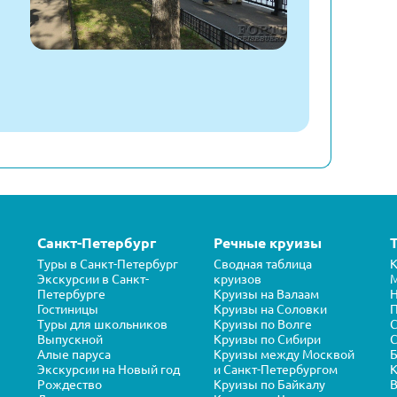
Санкт-Петербург
Речные круизы
Туры в Санкт-Петербург
Сводная таблица
К
Экскурсии в Санкт-
круизов
Петербурге
Круизы на Валаам
Н
Гостиницы
Круизы на Соловки
П
Туры для школьников
Круизы по Волге
Выпускной
Круизы по Сибири
С
Алые паруса
Круизы между Москвой
Б
Экскурсии на Новый год
и Санкт-Петербургом
К
Рождество
Круизы по Байкалу
В