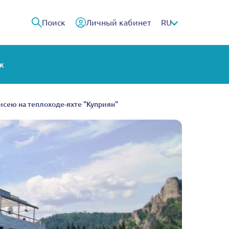
Поиск
Личный кабинет
RU
ж
сею на теплоходе-яхте "Куприян"