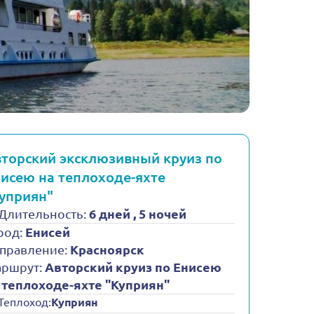
торский эксклюзивный круиз по
исею на теплоходе-яхте
уприян"
Длительность:
6 дней , 5 ночей
род:
Енисей
правление:
Красноярск
ршрут:
Авторский круиз по Енисею
 теплоходе-яхте "Куприян"
Теплоход:
Куприян