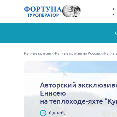
Речные круизы
>>
Речные круизы по России
>>
Речные
Авторский эксклюзив
Енисею
на теплоходе-яхте "К
6 дней,