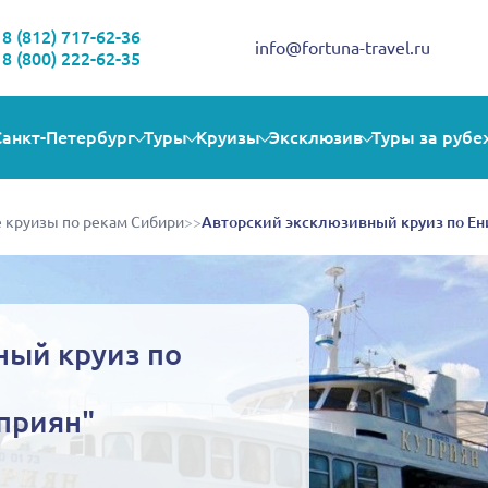
Здравствуйте!
Выбираете себе увлекательную поездку? Могу помочь!
8 (812) 717-62-36
info@fortuna-travel.ru
8 (800) 222-62-35
Санкт-Петербург
Туры
Круизы
Эксклюзив
Туры за рубе
 круизы по рекам Сибири
>>
Авторский эксклюзивный круиз по Ени
ный круиз по
уприян"