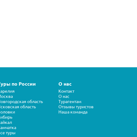
Туры по России
О нас
арелия
Контакт
Москва
О нас
овгородская область
Турагентам
сковская область
Отзывы туристов
Соловки
Наша команда
ибирь
айкал
амчатка
се туры