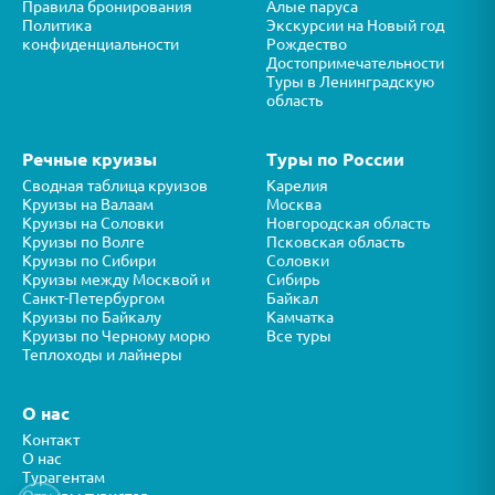
Правила бронирования
Алые паруса
Политика
Экскурсии на Новый год
конфиденциальности
Рождество
Достопримечательности
Туры в Ленинградскую
область
Речные круизы
Туры по России
Сводная таблица круизов
Карелия
Круизы на Валаам
Москва
Круизы на Соловки
Новгородская область
Круизы по Волге
Псковская область
Круизы по Сибири
Соловки
Круизы между Москвой и
Сибирь
Санкт-Петербургом
Байкал
Круизы по Байкалу
Камчатка
Круизы по Черному морю
Все туры
Теплоходы и лайнеры
О нас
Контакт
О нас
Турагентам