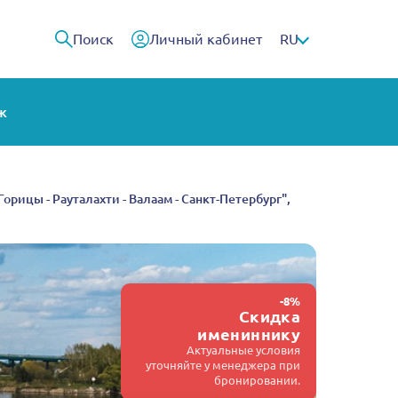
Поиск
Личный кабинет
RU
ж
Горицы - Рауталахти - Валаам - Санкт-Петербург",
-8%
Скидка
имениннику
Актуальные условия
уточняйте у менеджера при
бронировании.