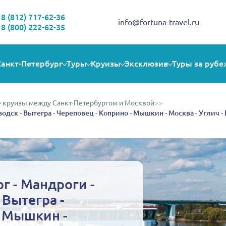
Здравствуйте!
Выбираете себе увлекательную поездку? Могу помочь!
8 (812) 717-62-36
info@fortuna-travel.ru
8 (800) 222-62-35
Санкт-Петербург
Туры
Круизы
Эксклюзив
Туры за рубе
 круизы между Санкт-Петербургом и Москвой
>>
одск - Вытегра - Череповец - Коприно - Мышкин - Москва - Углич - 
г - Мандроги -
 Вытегра -
- Мышкин -