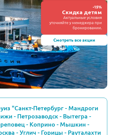
-15%
Скидка детям
Актуальные условия
уточняйте у менеджера при
бронировании.
Смотреть все акции
уиз "Санкт-Петербург - Мандроги
Кижи - Петрозаводск - Вытегра -
реповец - Коприно - Мышкин -
сква - Углич - Горицы - Рауталахти