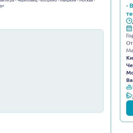
 Вытегра - Череповец - Коприно - Мышкин - Москва -
- 
ург
те
Го
От
Ма
Ки
Че
Мо
Ва