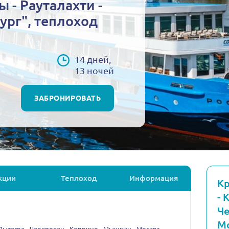
ы - Рауталахти -
ург", теплоход
14 дней,
13 ночей
ЗАБРОНИРОВАТЬ
кции
Теплоход
Информация
Кр
- 
Че
Мо