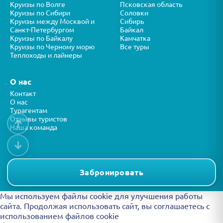
Круизы по Волге
Псковская область
Круизы по Сибири
Соловки
Круизы между Москвой и
Сибирь
Санкт-Петербургом
Байкал
Круизы по Байкалу
Камчатка
Круизы по Черному морю
Все туры
Теплоходы и лайнеры
О нас
Контакт
О нас
Турагентам
Отзывы туристов
↑
Наша команда
↓
Все права защищены © ООО “ФОРТУНА” 2026
Представленная на сайте информация носит справочный характер и
Забронировать
не является публичной офертой.
Мы используем файлы cookie для улучшения работы
сайта. Продолжая использовать сайт, вы
соглашаетесь с
использованием файлов cookie