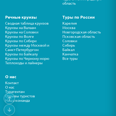
область
Речные круизы
Туры по России
Сводная таблица круизов
Карелия
Круизы на Валаам
Москва
Круизы на Соловки
Новгородская область
Круизы по Волге
Псковская область
Круизы по Сибири
Соловки
Круизы между Москвой и
Сибирь
Санкт-Петербургом
Байкал
Круизы по Байкалу
Камчатка
Круизы по Черному морю
Все туры
Теплоходы и лайнеры
О нас
Контакт
О нас
Турагентам
Отзывы туристов
↑
Наша команда
↓