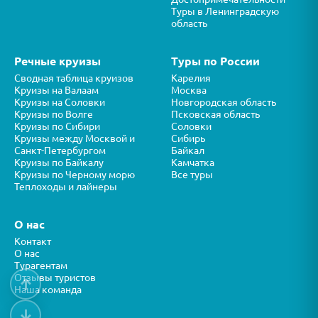
Туры в Ленинградскую
область
Речные круизы
Туры по России
Сводная таблица круизов
Карелия
Круизы на Валаам
Москва
Круизы на Соловки
Новгородская область
Круизы по Волге
Псковская область
Круизы по Сибири
Соловки
Круизы между Москвой и
Сибирь
Санкт-Петербургом
Байкал
Круизы по Байкалу
Камчатка
Круизы по Черному морю
Все туры
Теплоходы и лайнеры
О нас
Контакт
О нас
Турагентам
Отзывы туристов
↑
Наша команда
↓