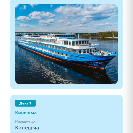
День 7
Кинешма
Маршрут дня:
Кинешма