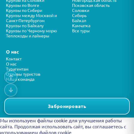
Круизы на Соловки
Новгородская область
Круизы по Волге
Псковская область
Круизы по Сибири
Соловки
Круизы между Москвой и
Сибирь
Санкт-Петербургом
Байкал
Круизы по Байкалу
Камчатка
Круизы по Черному морю
Все туры
Теплоходы и лайнеры
О нас
Контакт
О нас
Турагентам
Отзывы туристов
↑
Наша команда
↓
Все права защищены © ООО “ФОРТУНА” 2026
Представленная на сайте информация носит справочный характер и
Забронировать
не является публичной офертой.
Мы используем файлы cookie для улучшения работы
сайта. Продолжая использовать сайт, вы
соглашаетесь с
использованием файлов cookie