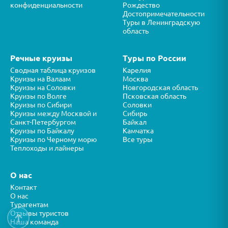
конфиденциальности
Рождество
Достопримечательности
Туры в Ленинградскую
область
Речные круизы
Туры по России
Сводная таблица круизов
Карелия
Круизы на Валаам
Москва
Круизы на Соловки
Новгородская область
Круизы по Волге
Псковская область
Круизы по Сибири
Соловки
Круизы между Москвой и
Сибирь
Санкт-Петербургом
Байкал
Круизы по Байкалу
Камчатка
Круизы по Черному морю
Все туры
Теплоходы и лайнеры
О нас
Контакт
О нас
Турагентам
Отзывы туристов
↑
Наша команда