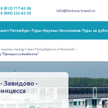
Здравствуйте!
Выбираете себе увлекательную поездку? Могу помочь!
8 (812) 717-62-36
info@fortuna-travel.ru
8 (800) 222-62-35
Санкт-Петербург
Туры
Круизы
Эксклюзив
Туры за рубе
 круизы между Санкт-Петербургом и Москвой
>>
од "Принцесса Анабелла"
- Завидово -
ринцесса