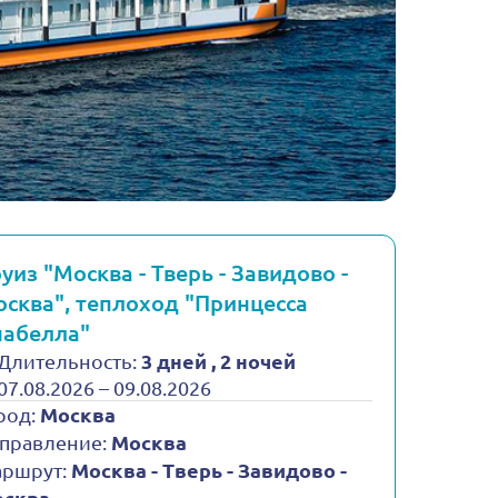
уиз "Москва - Тверь - Завидово -
сква", теплоход "Принцесса
набелла"
Длительность:
3 дней , 2 ночей
07.08.2026 – 09.08.2026
род:
Москва
правление:
Москва
ршрут:
Москва - Тверь - Завидово -