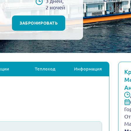
3 дней,
2 ночей
ЗАБРОНИРОВАТЬ
кции
Теплоход
Информация
Кр
Мо
А
Го
От
Ма