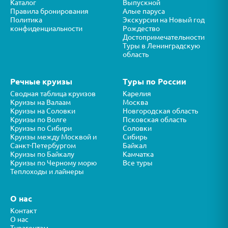
Каталог
Выпускной
Правила бронирования
Алые паруса
Политика
Экскурсии на Новый год
конфиденциальности
Рождество
Достопримечательности
Туры в Ленинградскую
область
Речные круизы
Туры по России
Сводная таблица круизов
Карелия
Круизы на Валаам
Москва
Круизы на Соловки
Новгородская область
Круизы по Волге
Псковская область
Круизы по Сибири
Соловки
Круизы между Москвой и
Сибирь
Санкт-Петербургом
Байкал
Круизы по Байкалу
Камчатка
Круизы по Черному морю
Все туры
Теплоходы и лайнеры
О нас
Контакт
О нас