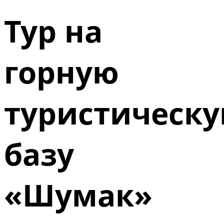
Тур на
горную
туристическ
базу
«Шумак»