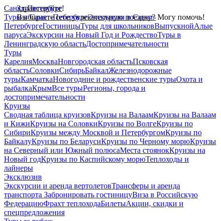
Санкт-Петербург
Здравствуйте!
Туры в Санкт-Петербург
Выбираете себе увлекательную поездку? Могу помочь!
Экскурсии в Санкт-
Петербурге
Гостиницы
Туры для школьников
Выпускной
Алые
паруса
Экскурсии на Новый Год и Рождество
Туры в
Ленинградскую область
Достопримечательности
Туры
Карелия
Москва
Новгородская область
Псковская
область
Соловки
Сибирь
Байкал
Железнодорожные
туры
Камчатка
Новогодние и рождественские туры
Охота и
рыбалка
Крым
Все туры
Регионы, города и
достопримечательности
Круизы
Сводная таблица круизов
Круизы на Валаам
Круизы на Валаам
и Кижи
Круизы на Соловки
Круизы по Волге
Круизы по
Сибири
Круизы между Москвой и Петербургом
Круизы по
Байкалу
Круизы по Беларуси
Круизы по Черному морю
Круизы
на Северный или Южный полюса
Места стоянок
Круизы на
Новый год
Круизы по Каспийскому морю
Теплоходы и
лайнеры
Эксклюзив
Экскурсии и аренда вертолетов
Трансферы и аренда
транспорта
Забронировать гостиницу
Виза в Российскую
Федерацию
Фрахт теплохода
Билеты
Акции, скидки и
спецпредложения