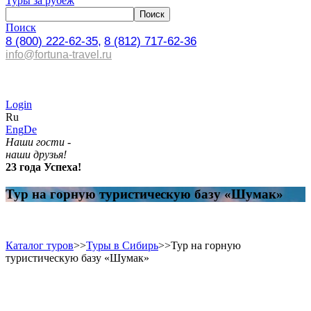
Туры за рубеж
Поиск
8 (800) 222-62-35,
8 (812) 717-62-36
info@fortuna-travel.ru
Login
Ru
Eng
De
Наши гости -
наши друзья!
23 года Успеха!
Тур на горную туристическую базу «Шумак»
Каталог туров
>>
Туры в Сибирь
>>
Тур на горную
туристическую базу «Шумак»