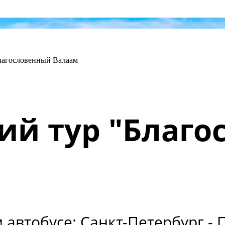
лагословенный Валаам
ий тур "Благо
автобусе: Санкт-Петербург - П