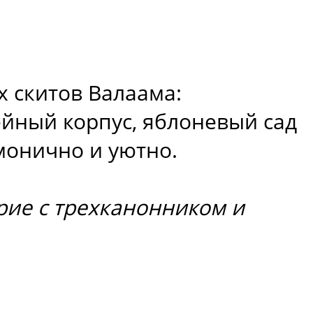
х скитов Валаама:
йный корпус, яблоневый сад
монично и уютно.
рие с трехканонником и