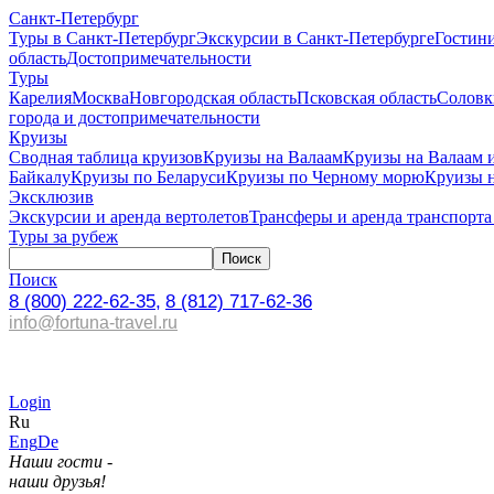
Санкт-Петербург
Туры в Санкт-Петербург
Экскурсии в Санкт-Петербурге
Гостин
область
Достопримечательности
Туры
Карелия
Москва
Новгородская область
Псковская область
Соловк
города и достопримечательности
Круизы
Сводная таблица круизов
Круизы на Валаам
Круизы на Валаам 
Байкалу
Круизы по Беларуси
Круизы по Черному морю
Круизы 
Эксклюзив
Экскурсии и аренда вертолетов
Трансферы и аренда транспорта
Туры за рубеж
Поиск
8 (800) 222-62-35,
8 (812) 717-62-36
info@fortuna-travel.ru
Login
Ru
Eng
De
Наши гости -
наши друзья!