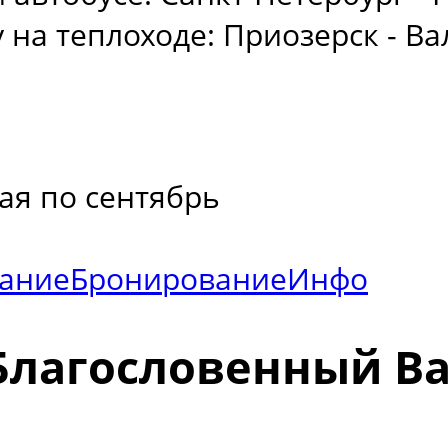
на теплоходе: Приозерск - Ва
ая по сентябрь
ание
Бронирование
Инфо
Благословенный В