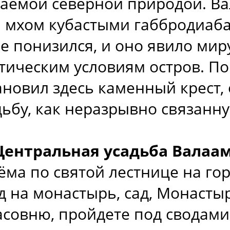
ваемой северной природой. Ва
мхом кубастыми габбродиаба
ре понизился, и оно явило ми
ическим условиям остров. По
новил здесь каменный крест, 
ьбу, как неразрывно связанну
Центральная усадьба Валаа
ёма по святой лестнице на го
 на монастырь, сад, Монастыр
овню, пройдете под сводами 