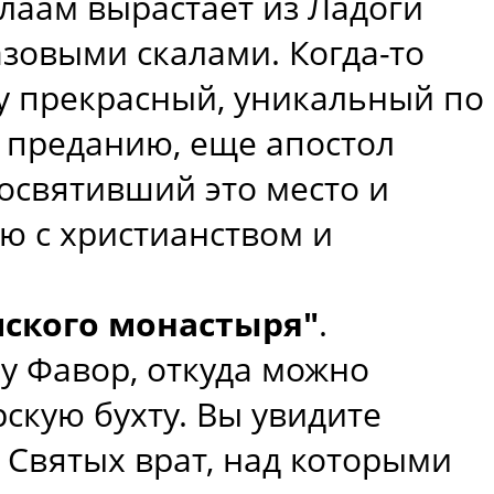
лаам вырастает из Ладоги
зовыми скалами. Когда-то
ру прекрасный, уникальный по
 преданию, еще апостол
освятивший это место и
ю с христианством и
мского монастыря"
.
ру Фавор, откуда можно
скую бухту. Вы увидите
Святых врат, над которыми