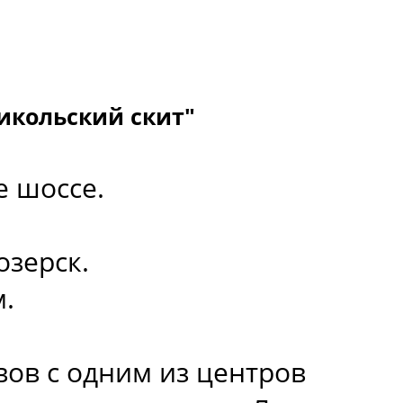
икольский скит"
е шоссе.
озерск.
м.
вов с одним из центров