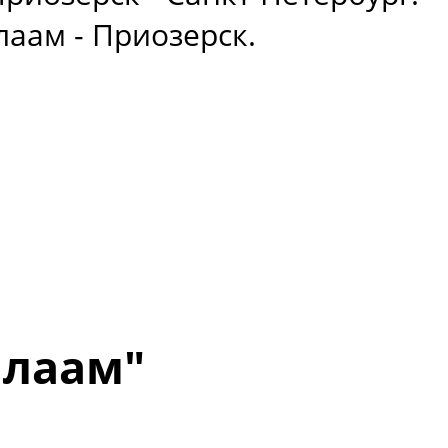
лаам - Приозерск.
алаам"