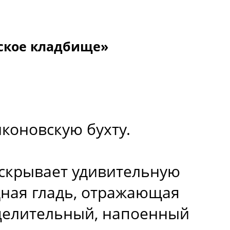
нское кладбище»
коновскую бухту.
аскрывает удивительную
дная гладь, отражающая
 целительный, напоенный