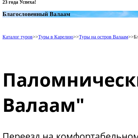
23 года Успеха!
Благословенный Валаам
Каталог туров
>>
Туры в Карелию
>>
Туры на остров Валаам
>>
Б
Паломническ
Валаам"
Переезд на комфортабельном 