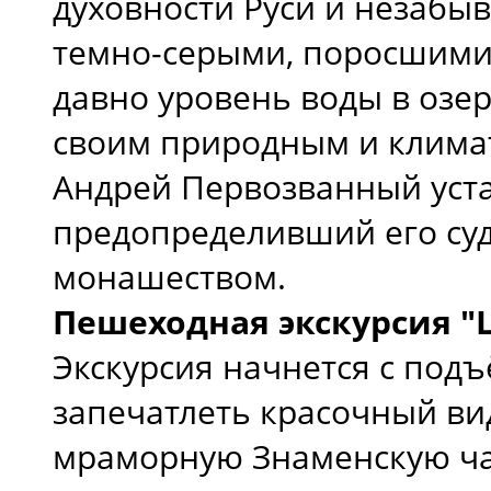
духовности Руси и незабы
темно-серыми, поросшими 
давно уровень воды в озе
своим природным и климат
Андрей Первозванный уста
предопределивший его суд
монашеством.
Пешеходная экскурсия "
Экскурсия начнется с подъ
запечатлеть красочный вид
мраморную Знаменскую час