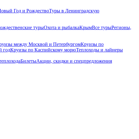
Новый Год и Рождество
Туры в Ленинградскую
рождественские туры
Охота и рыбалка
Крым
Все туры
Регионы,
руизы между Москвой и Петербургом
Круизы по
й год
Круизы по Каспийскому морю
Теплоходы и лайнеры
теплохода
Билеты
Акции, скидки и спецпредложения