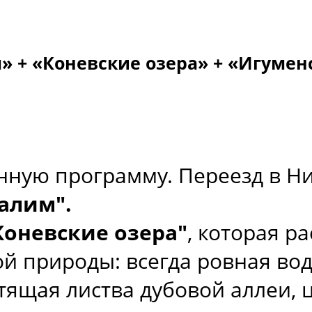
» + «Коневские озера» + «Игуме
нную программу. Переезд в Ни
алим".
Коневские озера"
, которая р
й природы: всегда ровная во
стящая листва дубовой аллеи,