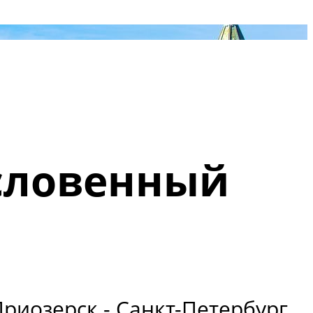
словенный
риозерск - Санкт-Петербург.