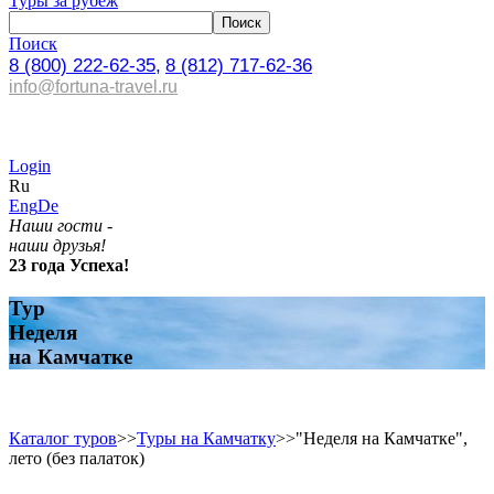
Туры за рубеж
Поиск
8 (800) 222-62-35,
8 (812) 717-62-36
info@fortuna-travel.ru
Login
Ru
Eng
De
Наши гости -
наши друзья!
23 года Успеха!
Тур
Неделя
на Камчатке
Каталог туров
>>
Туры на Камчатку
>>
"Неделя на Камчатке",
лето (без палаток)