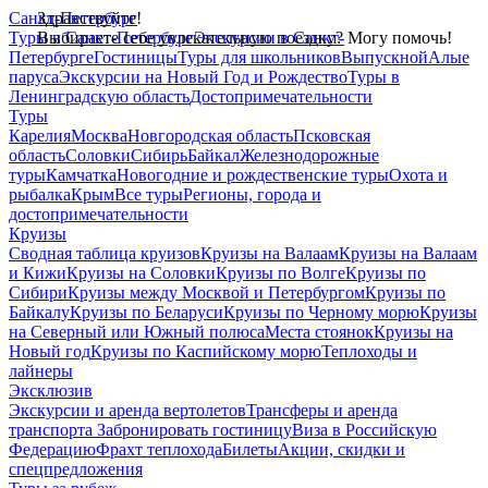
Санкт-Петербург
Здравствуйте!
Туры в Санкт-Петербург
Выбираете себе увлекательную поездку? Могу помочь!
Экскурсии в Санкт-
Петербурге
Гостиницы
Туры для школьников
Выпускной
Алые
паруса
Экскурсии на Новый Год и Рождество
Туры в
Ленинградскую область
Достопримечательности
Туры
Карелия
Москва
Новгородская область
Псковская
область
Соловки
Сибирь
Байкал
Железнодорожные
туры
Камчатка
Новогодние и рождественские туры
Охота и
рыбалка
Крым
Все туры
Регионы, города и
достопримечательности
Круизы
Сводная таблица круизов
Круизы на Валаам
Круизы на Валаам
и Кижи
Круизы на Соловки
Круизы по Волге
Круизы по
Сибири
Круизы между Москвой и Петербургом
Круизы по
Байкалу
Круизы по Беларуси
Круизы по Черному морю
Круизы
на Северный или Южный полюса
Места стоянок
Круизы на
Новый год
Круизы по Каспийскому морю
Теплоходы и
лайнеры
Эксклюзив
Экскурсии и аренда вертолетов
Трансферы и аренда
транспорта
Забронировать гостиницу
Виза в Российскую
Федерацию
Фрахт теплохода
Билеты
Акции, скидки и
спецпредложения