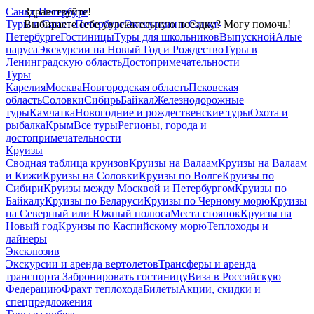
Санкт-Петербург
Здравствуйте!
Туры в Санкт-Петербург
Выбираете себе увлекательную поездку? Могу помочь!
Экскурсии в Санкт-
Петербурге
Гостиницы
Туры для школьников
Выпускной
Алые
паруса
Экскурсии на Новый Год и Рождество
Туры в
Ленинградскую область
Достопримечательности
Туры
Карелия
Москва
Новгородская область
Псковская
область
Соловки
Сибирь
Байкал
Железнодорожные
туры
Камчатка
Новогодние и рождественские туры
Охота и
рыбалка
Крым
Все туры
Регионы, города и
достопримечательности
Круизы
Сводная таблица круизов
Круизы на Валаам
Круизы на Валаам
и Кижи
Круизы на Соловки
Круизы по Волге
Круизы по
Сибири
Круизы между Москвой и Петербургом
Круизы по
Байкалу
Круизы по Беларуси
Круизы по Черному морю
Круизы
на Северный или Южный полюса
Места стоянок
Круизы на
Новый год
Круизы по Каспийскому морю
Теплоходы и
лайнеры
Эксклюзив
Экскурсии и аренда вертолетов
Трансферы и аренда
транспорта
Забронировать гостиницу
Виза в Российскую
Федерацию
Фрахт теплохода
Билеты
Акции, скидки и
спецпредложения