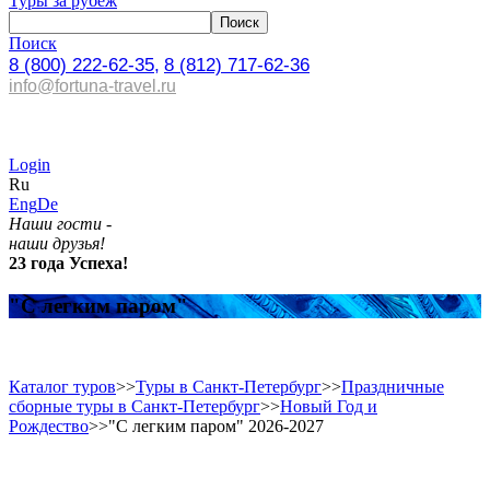
Туры за рубеж
Поиск
8 (800) 222-62-35,
8 (812) 717-62-36
info@fortuna-travel.ru
Login
Ru
Eng
De
Наши гости -
наши друзья!
23 года Успеха!
"С легким паром"
Каталог туров
>>
Туры в Санкт-Петербург
>>
Праздничные
сборные туры в Санкт-Петербург
>>
Новый Год и
Рождество
>>
"С легким паром" 2026-2027