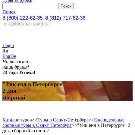
Туры за рубеж
Поиск
8 (800) 222-62-35,
8 (812) 717-62-36
info@fortuna-travel.ru
Login
Ru
Eng
De
Наши гости -
наши друзья!
23 года Успеха!
"Уик-енд в Петербурге"
2 дня
сборный
Каталог туров
>>
Туры в Санкт-Петербург
>>
Еженедельные
сборные туры в Санкт-Петербург
>>
"Уик-енд в Петербурге" 2
дня, сборный - сезон 2