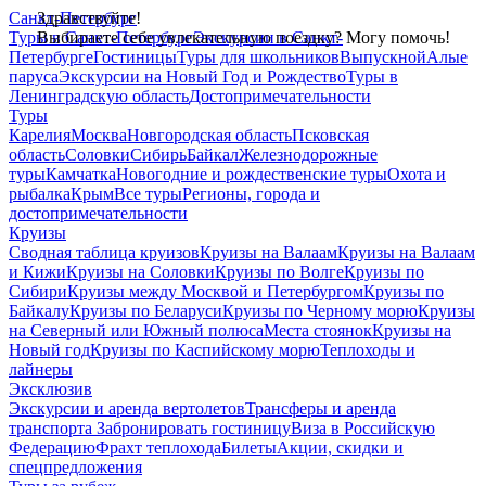
Санкт-Петербург
Здравствуйте!
Туры в Санкт-Петербург
Выбираете себе увлекательную поездку? Могу помочь!
Экскурсии в Санкт-
Петербурге
Гостиницы
Туры для школьников
Выпускной
Алые
паруса
Экскурсии на Новый Год и Рождество
Туры в
Ленинградскую область
Достопримечательности
Туры
Карелия
Москва
Новгородская область
Псковская
область
Соловки
Сибирь
Байкал
Железнодорожные
туры
Камчатка
Новогодние и рождественские туры
Охота и
рыбалка
Крым
Все туры
Регионы, города и
достопримечательности
Круизы
Сводная таблица круизов
Круизы на Валаам
Круизы на Валаам
и Кижи
Круизы на Соловки
Круизы по Волге
Круизы по
Сибири
Круизы между Москвой и Петербургом
Круизы по
Байкалу
Круизы по Беларуси
Круизы по Черному морю
Круизы
на Северный или Южный полюса
Места стоянок
Круизы на
Новый год
Круизы по Каспийскому морю
Теплоходы и
лайнеры
Эксклюзив
Экскурсии и аренда вертолетов
Трансферы и аренда
транспорта
Забронировать гостиницу
Виза в Российскую
Федерацию
Фрахт теплохода
Билеты
Акции, скидки и
спецпредложения