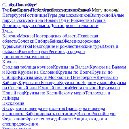
Санкт-Петербург
Здравствуйте!
Туры в Санкт-Петербург
Выбираете себе увлекательную поездку? Могу помочь!
Экскурсии в Санкт-
Петербурге
Гостиницы
Туры для школьников
Выпускной
Алые
паруса
Экскурсии на Новый Год и Рождество
Туры в
Ленинградскую область
Достопримечательности
Туры
Карелия
Москва
Новгородская область
Псковская
область
Соловки
Сибирь
Байкал
Железнодорожные
туры
Камчатка
Новогодние и рождественские туры
Охота и
рыбалка
Крым
Все туры
Регионы, города и
достопримечательности
Круизы
Сводная таблица круизов
Круизы на Валаам
Круизы на Валаам
и Кижи
Круизы на Соловки
Круизы по Волге
Круизы по
Сибири
Круизы между Москвой и Петербургом
Круизы по
Байкалу
Круизы по Беларуси
Круизы по Черному морю
Круизы
на Северный или Южный полюса
Места стоянок
Круизы на
Новый год
Круизы по Каспийскому морю
Теплоходы и
лайнеры
Эксклюзив
Экскурсии и аренда вертолетов
Трансферы и аренда
транспорта
Забронировать гостиницу
Виза в Российскую
Федерацию
Фрахт теплохода
Билеты
Акции, скидки и
спецпредложения