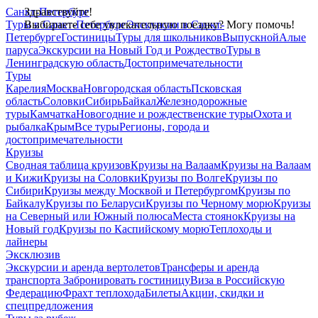
Санкт-Петербург
Здравствуйте!
Туры в Санкт-Петербург
Выбираете себе увлекательную поездку? Могу помочь!
Экскурсии в Санкт-
Петербурге
Гостиницы
Туры для школьников
Выпускной
Алые
паруса
Экскурсии на Новый Год и Рождество
Туры в
Ленинградскую область
Достопримечательности
Туры
Карелия
Москва
Новгородская область
Псковская
область
Соловки
Сибирь
Байкал
Железнодорожные
туры
Камчатка
Новогодние и рождественские туры
Охота и
рыбалка
Крым
Все туры
Регионы, города и
достопримечательности
Круизы
Сводная таблица круизов
Круизы на Валаам
Круизы на Валаам
и Кижи
Круизы на Соловки
Круизы по Волге
Круизы по
Сибири
Круизы между Москвой и Петербургом
Круизы по
Байкалу
Круизы по Беларуси
Круизы по Черному морю
Круизы
на Северный или Южный полюса
Места стоянок
Круизы на
Новый год
Круизы по Каспийскому морю
Теплоходы и
лайнеры
Эксклюзив
Экскурсии и аренда вертолетов
Трансферы и аренда
транспорта
Забронировать гостиницу
Виза в Российскую
Федерацию
Фрахт теплохода
Билеты
Акции, скидки и
спецпредложения