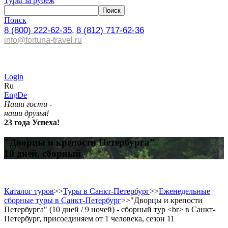
Туры за рубеж
Поиск
8 (800) 222-62-35,
8 (812) 717-62-36
info@fortuna-travel.ru
Login
Ru
Eng
De
Наши гости -
наши друзья!
23 года Успеха!
"Дворцы и крепости Петербурга"
10 дней, сборный
Каталог туров
>>
Туры в Санкт-Петербург
>>
Еженедельные
сборные туры в Санкт-Петербург
>>
"Дворцы и крепости
Петербурга" (10 дней / 9 ночей) - сборный тур <br> в Санкт-
Петербург, присоединяем от 1 человека, сезон 11