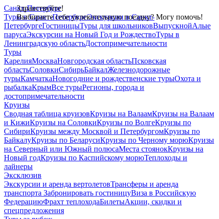
Санкт-Петербург
Здравствуйте!
Туры в Санкт-Петербург
Выбираете себе увлекательную поездку? Могу помочь!
Экскурсии в Санкт-
Петербурге
Гостиницы
Туры для школьников
Выпускной
Алые
паруса
Экскурсии на Новый Год и Рождество
Туры в
Ленинградскую область
Достопримечательности
Туры
Карелия
Москва
Новгородская область
Псковская
область
Соловки
Сибирь
Байкал
Железнодорожные
туры
Камчатка
Новогодние и рождественские туры
Охота и
рыбалка
Крым
Все туры
Регионы, города и
достопримечательности
Круизы
Сводная таблица круизов
Круизы на Валаам
Круизы на Валаам
и Кижи
Круизы на Соловки
Круизы по Волге
Круизы по
Сибири
Круизы между Москвой и Петербургом
Круизы по
Байкалу
Круизы по Беларуси
Круизы по Черному морю
Круизы
на Северный или Южный полюса
Места стоянок
Круизы на
Новый год
Круизы по Каспийскому морю
Теплоходы и
лайнеры
Эксклюзив
Экскурсии и аренда вертолетов
Трансферы и аренда
транспорта
Забронировать гостиницу
Виза в Российскую
Федерацию
Фрахт теплохода
Билеты
Акции, скидки и
спецпредложения