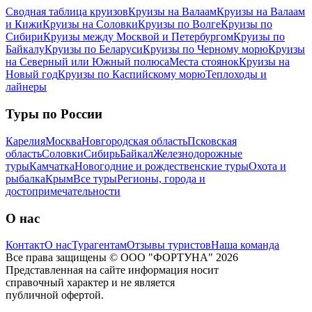
Сводная таблица круизов
Круизы на Валаам
Круизы на Валаам
и Кижи
Круизы на Соловки
Круизы по Волге
Круизы по
Сибири
Круизы между Москвой и Петербургом
Круизы по
Байкалу
Круизы по Беларуси
Круизы по Черному морю
Круизы
на Северный или Южный полюса
Места стоянок
Круизы на
Новый год
Круизы по Каспийскому морю
Теплоходы и
лайнеры
Туры по России
Карелия
Москва
Новгородская область
Псковская
область
Соловки
Сибирь
Байкал
Железнодорожные
туры
Камчатка
Новогодние и рождественские туры
Охота и
рыбалка
Крым
Все туры
Регионы, города и
достопримечательности
О нас
Контакт
О нас
Турагентам
Отзывы туристов
Наша команда
Все права защищены © ООО "ФОРТУНА" 2026
Представленная на сайте информация носит
справочный характер и не является
публичной офертой.