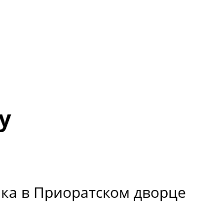
у
ика в Приоратском дворце