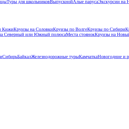
ицы
Туры для школьников
Выпускной
Алые паруса
Экскурсии на 
и Кижи
Круизы на Соловки
Круизы по Волге
Круизы по Сибири
К
на Северный или Южный полюса
Места стоянок
Круизы на Новы
и
Сибирь
Байкал
Железнодорожные туры
Камчатка
Новогодние и 