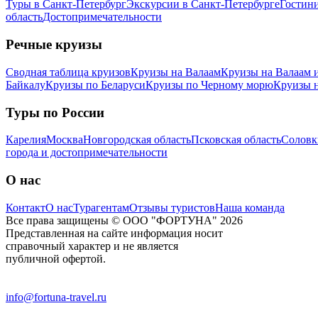
Туры в Санкт-Петербург
Экскурсии в Санкт-Петербурге
Гостин
область
Достопримечательности
Речные круизы
Сводная таблица круизов
Круизы на Валаам
Круизы на Валаам 
Байкалу
Круизы по Беларуси
Круизы по Черному морю
Круизы 
Туры по России
Карелия
Москва
Новгородская область
Псковская область
Соловк
города и достопримечательности
О нас
Контакт
О нас
Турагентам
Отзывы туристов
Наша команда
Все права защищены © ООО "ФОРТУНА" 2026
Представленная на сайте информация носит
справочный характер и не является
публичной офертой.
info@fortuna-travel.ru