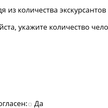
 из количества экскурсантов 
йста, укажите количество челов
огласен:
Да