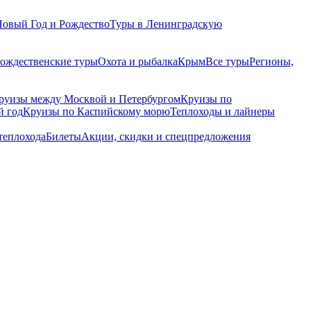
Новый Год и Рождество
Туры в Ленинградскую
рождественские туры
Охота и рыбалка
Крым
Все туры
Регионы,
руизы между Москвой и Петербургом
Круизы по
й год
Круизы по Каспийскому морю
Теплоходы и лайнеры
теплохода
Билеты
Акции, скидки и спецпредложения