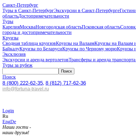
Санкт-Петербург
Туры в Санкт-Петербург
Экскурсии в Санкт-Петербурге
Гостин
область
Достопримечательности
Туры
Карелия
Москва
Новгородская область
Псковская область
Соловк
города и достопримечательности
Круизы
Сводная таблица круизов
Круизы на Валаам
Круизы на Валаам 
Байкалу
Круизы по Беларуси
Круизы по Черному морю
Круизы 
Эксклюзив
Экскурсии и аренда вертолетов
Трансферы и аренда транспорта
Туры за рубеж
Поиск
8 (800) 222-62-35,
8 (812) 717-62-36
info@fortuna-travel.ru
Login
Ru
Eng
De
Наши гости -
наши друзья!