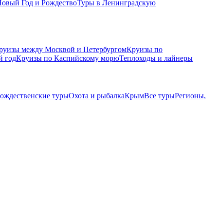
Новый Год и Рождество
Туры в Ленинградскую
руизы между Москвой и Петербургом
Круизы по
й год
Круизы по Каспийскому морю
Теплоходы и лайнеры
рождественские туры
Охота и рыбалка
Крым
Все туры
Регионы,