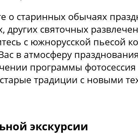
те о старинных обычаях празд
, других святочных развлече
есь с южнорусской пьесой ко
Вас в атмосферу празднования
ючении программы фотосессия 
 старые традиции с новыми те
ьной экскурсии