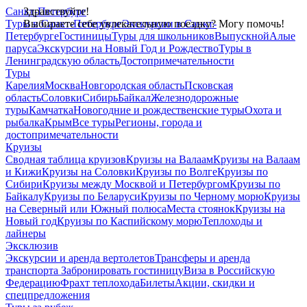
Санкт-Петербург
Здравствуйте!
Туры в Санкт-Петербург
Выбираете себе увлекательную поездку? Могу помочь!
Экскурсии в Санкт-
Петербурге
Гостиницы
Туры для школьников
Выпускной
Алые
паруса
Экскурсии на Новый Год и Рождество
Туры в
Ленинградскую область
Достопримечательности
Туры
Карелия
Москва
Новгородская область
Псковская
область
Соловки
Сибирь
Байкал
Железнодорожные
туры
Камчатка
Новогодние и рождественские туры
Охота и
рыбалка
Крым
Все туры
Регионы, города и
достопримечательности
Круизы
Сводная таблица круизов
Круизы на Валаам
Круизы на Валаам
и Кижи
Круизы на Соловки
Круизы по Волге
Круизы по
Сибири
Круизы между Москвой и Петербургом
Круизы по
Байкалу
Круизы по Беларуси
Круизы по Черному морю
Круизы
на Северный или Южный полюса
Места стоянок
Круизы на
Новый год
Круизы по Каспийскому морю
Теплоходы и
лайнеры
Эксклюзив
Экскурсии и аренда вертолетов
Трансферы и аренда
транспорта
Забронировать гостиницу
Виза в Российскую
Федерацию
Фрахт теплохода
Билеты
Акции, скидки и
спецпредложения