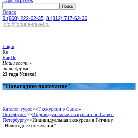
Туры за рубеж
Поиск
8 (800) 222-62-35,
8 (812) 717-62-36
info@fortuna-travel.ru
Login
Ru
Eng
De
Наши гости -
наши друзья!
23 года Успеха!
"Новогоднее пожелание"
Каталог туров
>>
Экскурсии в Санкт-
Петербурге
>>
Индивидуальные экскурсии по Санкт-
Петербургу
>>
Индивидуальная экскурсия в Гатчину
"Новогоднее пожелание"