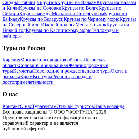
Сводная таблица круизов
Круизы на Валаам
Круизы на Валаам
и Кижи
Круизы на Соловки
Круизы по Волге
Круизы по
Сибири
Круизы между Москвой и Петербургом
Круизы по
Байкалу
Круизы по Беларуси
Круизы по Черному морю
Круизы
на Северный или Южный полюса
Места стоянок
Круизы на
Новый год
Круизы по Каспийскому морю
Теплоходы и
лайнеры
Туры по России
Карелия
Москва
Новгородская область
Псковская
область
Соловки
Сибирь
Байкал
Железнодорожные
туры
Камчатка
Новогодние и рождественские туры
Охота и
рыбалка
Крым
Все туры
Регионы, города и
достопримечательности
О нас
Контакт
О нас
Турагентам
Отзывы туристов
Наша команда
Все права защищены © ООО "ФОРТУНА" 2026
Представленная на сайте информация носит
справочный характер и не является
публичной офертой.