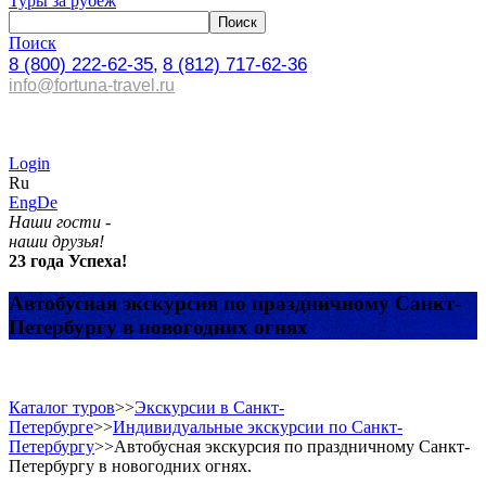
Туры за рубеж
Поиск
8 (800) 222-62-35,
8 (812) 717-62-36
info@fortuna-travel.ru
Login
Ru
Eng
De
Наши гости -
наши друзья!
23 года Успеха!
Автобусная экскурсия по праздничному Санкт-
Петербургу в новогодних огнях
Каталог туров
>>
Экскурсии в Санкт-
Петербурге
>>
Индивидуальные экскурсии по Санкт-
Петербургу
>>
Автобусная экскурсия по праздничному Санкт-
Петербургу в новогодних огнях.