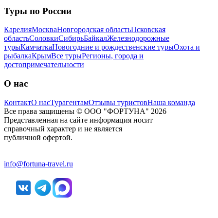
Туры по России
Карелия
Москва
Новгородская область
Псковская
область
Соловки
Сибирь
Байкал
Железнодорожные
туры
Камчатка
Новогодние и рождественские туры
Охота и
рыбалка
Крым
Все туры
Регионы, города и
достопримечательности
О нас
Контакт
О нас
Турагентам
Отзывы туристов
Наша команда
Все права защищены © ООО "ФОРТУНА" 2026
Представленная на сайте информация носит
справочный характер и не является
публичной офертой.
info@fortuna-travel.ru