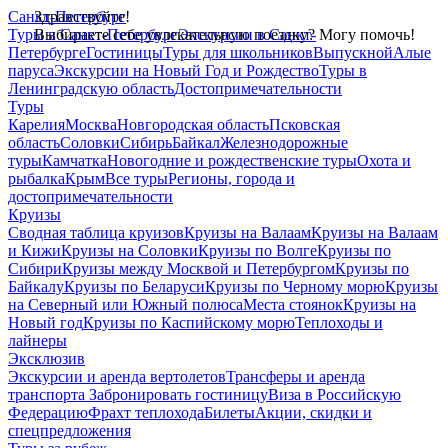
Санкт-Петербург
Здравствуйте!
Туры в Санкт-Петербург
Выбираете себе увлекательную поездку? Могу помочь!
Экскурсии в Санкт-
Петербурге
Гостиницы
Туры для школьников
Выпускной
Алые
паруса
Экскурсии на Новый Год и Рождество
Туры в
Ленинградскую область
Достопримечательности
Туры
Карелия
Москва
Новгородская область
Псковская
область
Соловки
Сибирь
Байкал
Железнодорожные
туры
Камчатка
Новогодние и рождественские туры
Охота и
рыбалка
Крым
Все туры
Регионы, города и
достопримечательности
Круизы
Сводная таблица круизов
Круизы на Валаам
Круизы на Валаам
и Кижи
Круизы на Соловки
Круизы по Волге
Круизы по
Сибири
Круизы между Москвой и Петербургом
Круизы по
Байкалу
Круизы по Беларуси
Круизы по Черному морю
Круизы
на Северный или Южный полюса
Места стоянок
Круизы на
Новый год
Круизы по Каспийскому морю
Теплоходы и
лайнеры
Эксклюзив
Экскурсии и аренда вертолетов
Трансферы и аренда
транспорта
Забронировать гостиницу
Виза в Российскую
Федерацию
Фрахт теплохода
Билеты
Акции, скидки и
спецпредложения