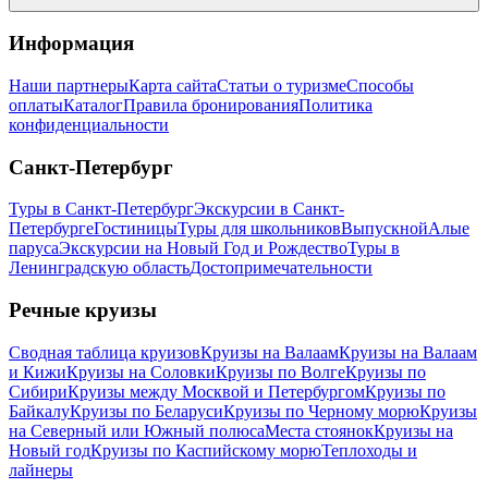
Информация
Наши партнеры
Карта сайта
Статьи о туризме
Способы
оплаты
Каталог
Правила бронирования
Политика
конфиденциальности
Санкт-Петербург
Туры в Санкт-Петербург
Экскурсии в Санкт-
Петербурге
Гостиницы
Туры для школьников
Выпускной
Алые
паруса
Экскурсии на Новый Год и Рождество
Туры в
Ленинградскую область
Достопримечательности
Речные круизы
Сводная таблица круизов
Круизы на Валаам
Круизы на Валаам
и Кижи
Круизы на Соловки
Круизы по Волге
Круизы по
Сибири
Круизы между Москвой и Петербургом
Круизы по
Байкалу
Круизы по Беларуси
Круизы по Черному морю
Круизы
на Северный или Южный полюса
Места стоянок
Круизы на
Новый год
Круизы по Каспийскому морю
Теплоходы и
лайнеры