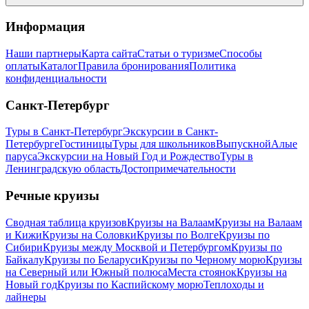
Информация
Наши партнеры
Карта сайта
Статьи о туризме
Способы
оплаты
Каталог
Правила бронирования
Политика
конфиденциальности
Санкт-Петербург
Туры в Санкт-Петербург
Экскурсии в Санкт-
Петербурге
Гостиницы
Туры для школьников
Выпускной
Алые
паруса
Экскурсии на Новый Год и Рождество
Туры в
Ленинградскую область
Достопримечательности
Речные круизы
Сводная таблица круизов
Круизы на Валаам
Круизы на Валаам
и Кижи
Круизы на Соловки
Круизы по Волге
Круизы по
Сибири
Круизы между Москвой и Петербургом
Круизы по
Байкалу
Круизы по Беларуси
Круизы по Черному морю
Круизы
на Северный или Южный полюса
Места стоянок
Круизы на
Новый год
Круизы по Каспийскому морю
Теплоходы и
лайнеры