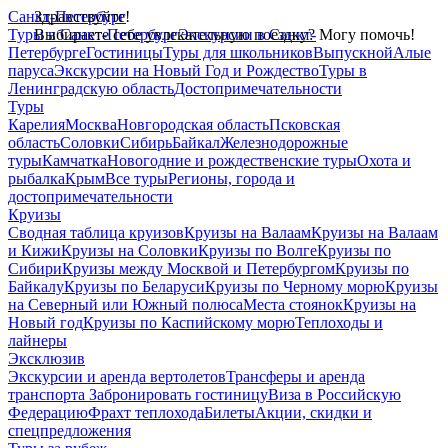
Санкт-Петербург
Здравствуйте!
Туры в Санкт-Петербург
Выбираете себе увлекательную поездку? Могу помочь!
Экскурсии в Санкт-
Петербурге
Гостиницы
Туры для школьников
Выпускной
Алые
паруса
Экскурсии на Новый Год и Рождество
Туры в
Ленинградскую область
Достопримечательности
Туры
Карелия
Москва
Новгородская область
Псковская
область
Соловки
Сибирь
Байкал
Железнодорожные
туры
Камчатка
Новогодние и рождественские туры
Охота и
рыбалка
Крым
Все туры
Регионы, города и
достопримечательности
Круизы
Сводная таблица круизов
Круизы на Валаам
Круизы на Валаам
и Кижи
Круизы на Соловки
Круизы по Волге
Круизы по
Сибири
Круизы между Москвой и Петербургом
Круизы по
Байкалу
Круизы по Беларуси
Круизы по Черному морю
Круизы
на Северный или Южный полюса
Места стоянок
Круизы на
Новый год
Круизы по Каспийскому морю
Теплоходы и
лайнеры
Эксклюзив
Экскурсии и аренда вертолетов
Трансферы и аренда
транспорта
Забронировать гостиницу
Виза в Российскую
Федерацию
Фрахт теплохода
Билеты
Акции, скидки и
спецпредложения