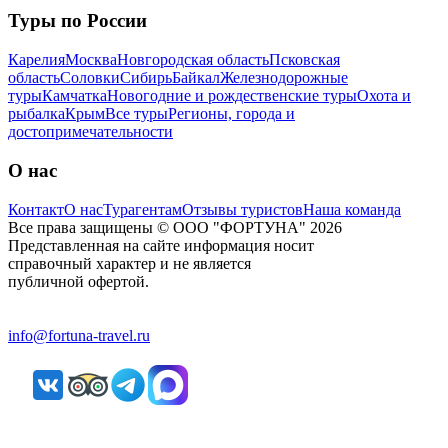
Туры по России
Карелия
Москва
Новгородская область
Псковская
область
Соловки
Сибирь
Байкал
Железнодорожные
туры
Камчатка
Новогодние и рождественские туры
Охота и
рыбалка
Крым
Все туры
Регионы, города и
достопримечательности
О нас
Контакт
О нас
Турагентам
Отзывы туристов
Наша команда
Все права защищены © ООО "ФОРТУНА" 2026
Представленная на сайте информация носит
справочный характер и не является
публичной офертой.
info@fortuna-travel.ru