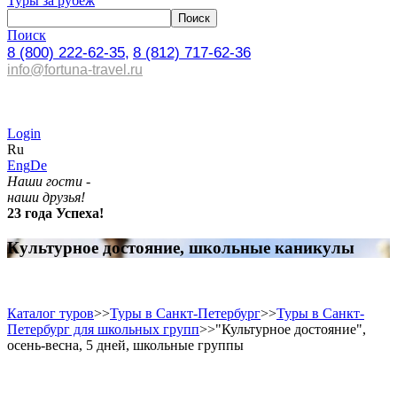
Туры за рубеж
Поиск
8 (800) 222-62-35,
8 (812) 717-62-36
info@fortuna-travel.ru
Login
Ru
Eng
De
Наши гости -
наши друзья!
23 года Успеха!
Культурное достояние, школьные каникулы
Каталог туров
>>
Туры в Санкт-Петербург
>>
Туры в Санкт-
Петербург для школьных групп
>>
"Культурное достояние",
осень-весна, 5 дней, школьные группы