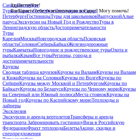
Санкт-Петербург
Здравствуйте!
Туры в Санкт-Петербург
Выбираете себе увлекательную поездку? Могу помочь!
Экскурсии в Санкт-
Петербурге
Гостиницы
Туры для школьников
Выпускной
Алые
паруса
Экскурсии на Новый Год и Рождество
Туры в
Ленинградскую область
Достопримечательности
Туры
Карелия
Москва
Новгородская область
Псковская
область
Соловки
Сибирь
Байкал
Железнодорожные
туры
Камчатка
Новогодние и рождественские туры
Охота и
рыбалка
Крым
Все туры
Регионы, города и
достопримечательности
Круизы
Сводная таблица круизов
Круизы на Валаам
Круизы на Валаам
и Кижи
Круизы на Соловки
Круизы по Волге
Круизы по
Сибири
Круизы между Москвой и Петербургом
Круизы по
Байкалу
Круизы по Беларуси
Круизы по Черному морю
Круизы
на Северный или Южный полюса
Места стоянок
Круизы на
Новый год
Круизы по Каспийскому морю
Теплоходы и
лайнеры
Эксклюзив
Экскурсии и аренда вертолетов
Трансферы и аренда
транспорта
Забронировать гостиницу
Виза в Российскую
Федерацию
Фрахт теплохода
Билеты
Акции, скидки и
спецпредложения