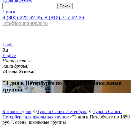
Туры за рубеж
Поиск
8 (800) 222-62-35,
8 (812) 717-62-36
info@fortuna-travel.ru
Login
Ru
Eng
De
Наши гости -
наши друзья!
23 года Успеха!
"3 дня в Петербурге по 1850 руб.", школьные
группы
Каталог туров
>>
Туры в Санкт-Петербург
>>
Туры в Санкт-
Петербург для школьных групп
>>
"3 дня в Петербурге по 1850
руб.", осень, школьные группы