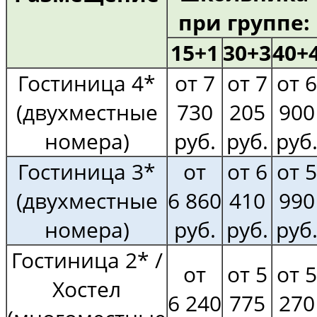
при группе:
15+1
30+3
40+
Гостиница 4*
от 7
от 7
от 6
(двухместные
730
205
900
номера)
руб.
руб.
руб
Гостиница 3*
от
от 6
от 5
(двухместные
6 860
410
990
номера)
руб.
руб.
руб
Гостиница 2* /
от
от 5
от 5
Хостел
6 240
775
270