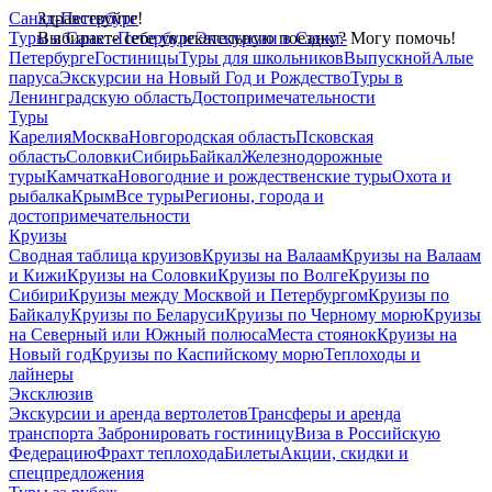
Санкт-Петербург
Здравствуйте!
Туры в Санкт-Петербург
Выбираете себе увлекательную поездку? Могу помочь!
Экскурсии в Санкт-
Петербурге
Гостиницы
Туры для школьников
Выпускной
Алые
паруса
Экскурсии на Новый Год и Рождество
Туры в
Ленинградскую область
Достопримечательности
Туры
Карелия
Москва
Новгородская область
Псковская
область
Соловки
Сибирь
Байкал
Железнодорожные
туры
Камчатка
Новогодние и рождественские туры
Охота и
рыбалка
Крым
Все туры
Регионы, города и
достопримечательности
Круизы
Сводная таблица круизов
Круизы на Валаам
Круизы на Валаам
и Кижи
Круизы на Соловки
Круизы по Волге
Круизы по
Сибири
Круизы между Москвой и Петербургом
Круизы по
Байкалу
Круизы по Беларуси
Круизы по Черному морю
Круизы
на Северный или Южный полюса
Места стоянок
Круизы на
Новый год
Круизы по Каспийскому морю
Теплоходы и
лайнеры
Эксклюзив
Экскурсии и аренда вертолетов
Трансферы и аренда
транспорта
Забронировать гостиницу
Виза в Российскую
Федерацию
Фрахт теплохода
Билеты
Акции, скидки и
спецпредложения