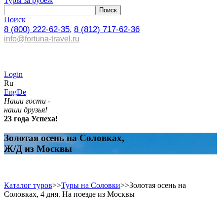
Туры за рубеж
Поиск
8 (800) 222-62-35,
8 (812) 717-62-36
info@fortuna-travel.ru
Login
Ru
Eng
De
Наши гости -
наши друзья!
23 года Успеха!
Золотая осень на Соловках,
Ж/Д из Москвы
Каталог туров
>>
Туры на Соловки
>>
Золотая осень на
Соловках, 4 дня. На поезде из Москвы