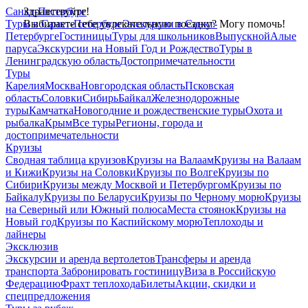
Санкт-Петербург
Здравствуйте!
Туры в Санкт-Петербург
Выбираете себе увлекательную поездку? Могу помочь!
Экскурсии в Санкт-
Петербурге
Гостиницы
Туры для школьников
Выпускной
Алые
паруса
Экскурсии на Новый Год и Рождество
Туры в
Ленинградскую область
Достопримечательности
Туры
Карелия
Москва
Новгородская область
Псковская
область
Соловки
Сибирь
Байкал
Железнодорожные
туры
Камчатка
Новогодние и рождественские туры
Охота и
рыбалка
Крым
Все туры
Регионы, города и
достопримечательности
Круизы
Сводная таблица круизов
Круизы на Валаам
Круизы на Валаам
и Кижи
Круизы на Соловки
Круизы по Волге
Круизы по
Сибири
Круизы между Москвой и Петербургом
Круизы по
Байкалу
Круизы по Беларуси
Круизы по Черному морю
Круизы
на Северный или Южный полюса
Места стоянок
Круизы на
Новый год
Круизы по Каспийскому морю
Теплоходы и
лайнеры
Эксклюзив
Экскурсии и аренда вертолетов
Трансферы и аренда
транспорта
Забронировать гостиницу
Виза в Российскую
Федерацию
Фрахт теплохода
Билеты
Акции, скидки и
спецпредложения