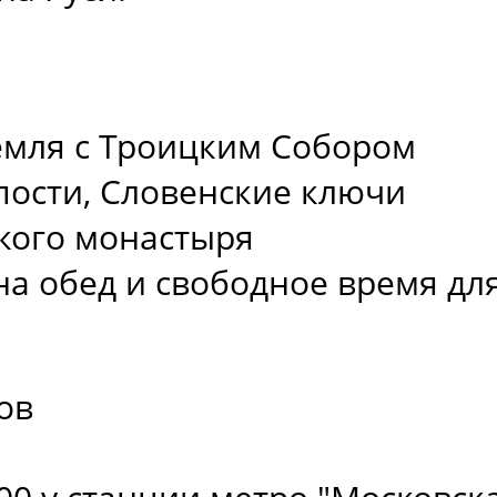
емля с Троицким Собором
ости, Словенские ключи
кого монастыря
на обед и свободное время дл
ов