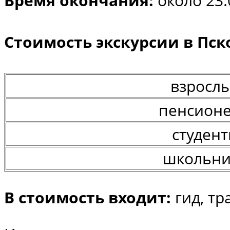
Время окончания:
около 23:
Стоимость экскурсии в Пск
взросл
пенсион
студен
школьни
В стоимость входит:
гид, тр