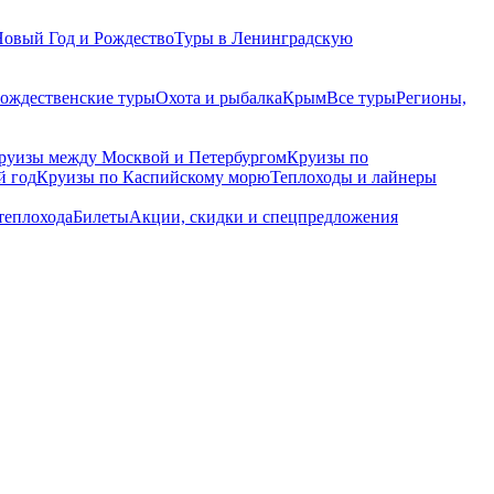
Новый Год и Рождество
Туры в Ленинградскую
рождественские туры
Охота и рыбалка
Крым
Все туры
Регионы,
руизы между Москвой и Петербургом
Круизы по
й год
Круизы по Каспийскому морю
Теплоходы и лайнеры
теплохода
Билеты
Акции, скидки и спецпредложения