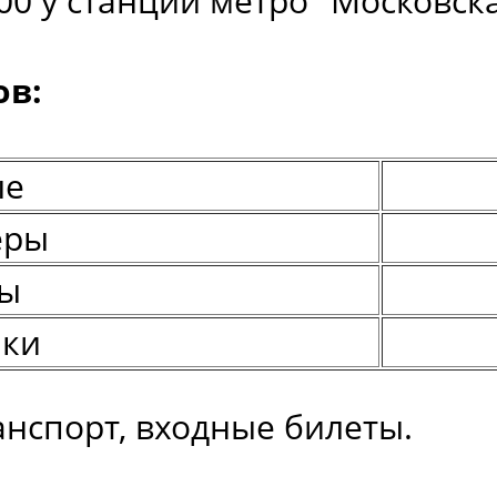
00 у станции метро "Московска
ов:
ые
еры
ты
ки
анспорт, входные билеты.