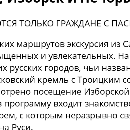
ТСЯ ТОЛЬКО ГРАЖДАНЕ С ПАС
ких маршрутов экскурсия из С
ыщенных и увлекательных. На
х русских городов, чьи назва
Псковский кремль с Троицким с
мотрено посещение Изборской
 в программу входит знакомств
ем, с которым неразрывно св
на Руси.