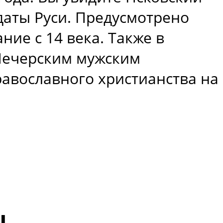
даты Руси. Предусмотрено
ие с 14 века. Также в
-Печерским мужским
авославного христианства на
ы