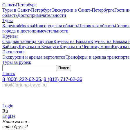
Санкт-Петербург
Туры в Санкт-Петербург
Экскурсии в Санкт-Петербурге
Гостин
область
Достопримечательности
Туры
Карелия
Москва
Новгородская область
Псковская область
Соловк
города и достопримечательности
Круизы
Сводная таблица круизов
Круизы на Валаам
Круизы на Валаам 
Байкалу
Круизы по Беларуси
Круизы по Черному морю
Круизы 
Эксклюзив
Экскурсии и аренда вертолетов
Трансферы и аренда транспорта
Туры за рубеж
Поиск
8 (800) 222-62-35,
8 (812) 717-62-36
info@fortuna-travel.ru
Login
Ru
Eng
De
Наши гости -
наши друзья!