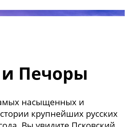
к и Печоры
 самых насыщенных и
истории крупнейших русских
года. Вы увидите Псковский