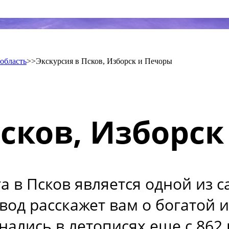
область
>>
Экскурсия в Псков, Изборск и Печоры
Псков, Изборс
га в Псков является одной из
вод расскажет вам о богатой 
нались в летописях еще с 862 