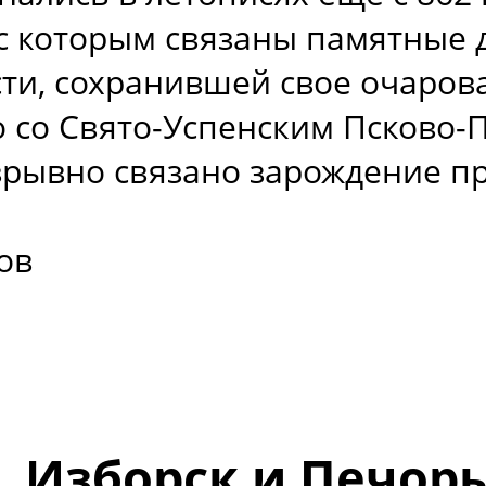
с которым связаны памятные 
и, сохранившей свое очарован
о со Свято-Успенским Псково
зрывно связано зарождение пр
ов
, Изборск и Печор