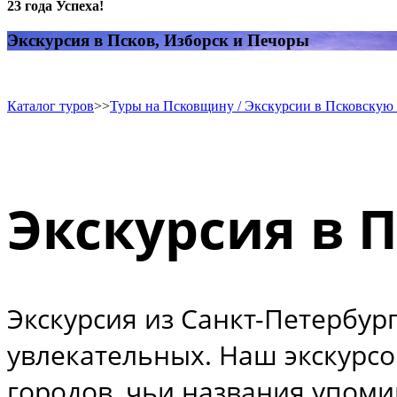
23 года Успеха!
Экскурсия в Псков, Изборск и Печоры
Каталог туров
>>
Туры на Псковщину / Экскурсии в Псковскую 
Экскурсия в 
Экскурсия из Санкт-Петербур
увлекательных. Наш экскурсо
городов, чьи названия упоми