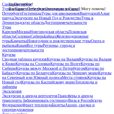
Санкт-Петербург
Здравствуйте!
Туры в Санкт-Петербург
Выбираете себе увлекательную поездку? Могу помочь!
Экскурсии в Санкт-
Петербурге
Гостиницы
Туры для школьников
Выпускной
Алые
паруса
Экскурсии на Новый Год и Рождество
Туры в
Ленинградскую область
Достопримечательности
Туры
Карелия
Москва
Новгородская область
Псковская
область
Соловки
Сибирь
Байкал
Железнодорожные
туры
Камчатка
Новогодние и рождественские туры
Охота и
рыбалка
Крым
Все туры
Регионы, города и
достопримечательности
Круизы
Сводная таблица круизов
Круизы на Валаам
Круизы на Валаам
и Кижи
Круизы на Соловки
Круизы по Волге
Круизы по
Сибири
Круизы между Москвой и Петербургом
Круизы по
Байкалу
Круизы по Беларуси
Круизы по Черному морю
Круизы
на Северный или Южный полюса
Места стоянок
Круизы на
Новый год
Круизы по Каспийскому морю
Теплоходы и
лайнеры
Эксклюзив
Экскурсии и аренда вертолетов
Трансферы и аренда
транспорта
Забронировать гостиницу
Виза в Российскую
Федерацию
Фрахт теплохода
Билеты
Акции, скидки и
спецпредложения