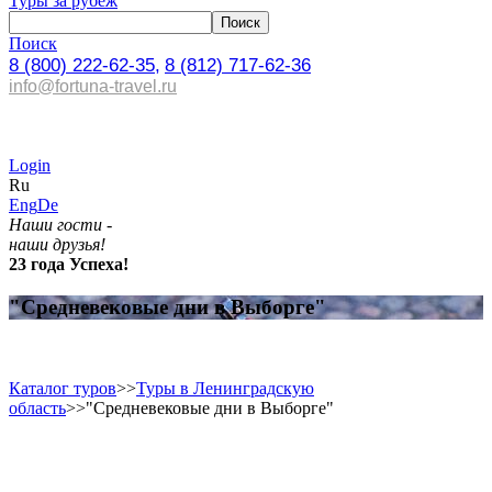
Туры за рубеж
Поиск
8 (800) 222-62-35,
8 (812) 717-62-36
info@fortuna-travel.ru
Login
Ru
Eng
De
Наши гости -
наши друзья!
23 года Успеха!
"Средневековые дни в Выборге"
Каталог туров
>>
Туры в Ленинградскую
область
>>
"Средневековые дни в Выборге"