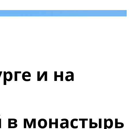
рге и на
ой в монастырь