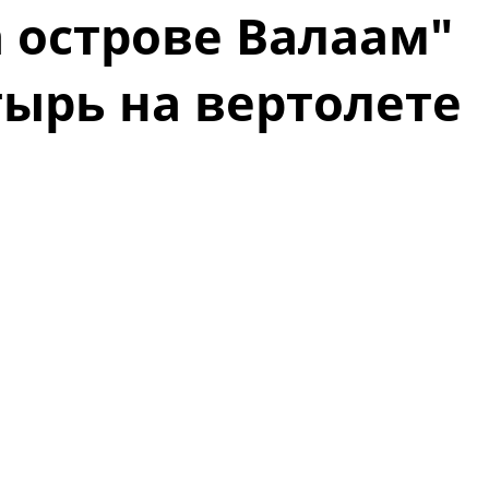
а острове Валаам"
тырь на вертолете