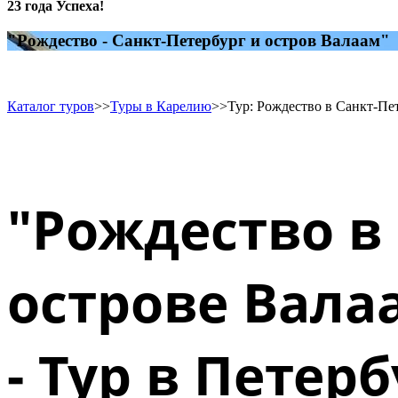
23 года Успеха!
"Рождество - Санкт-Петербург и остров Валаам"
Каталог туров
>>
Туры в Карелию
>>
Тур: Рождество в Санкт-Пет
"Рождество в 
острове Вала
- Тур в Петер