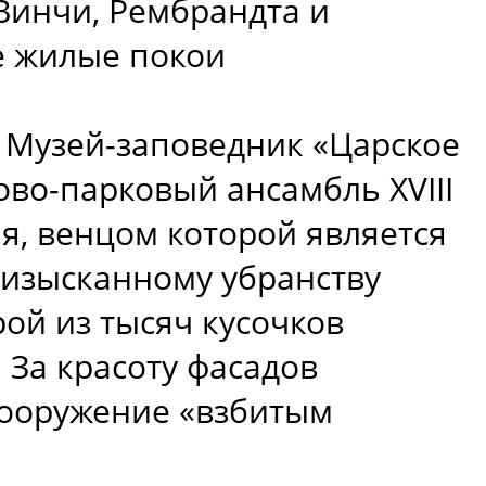
Винчи, Рембрандта и
е жилые покои
в Музей-заповедник «Царское
ово-парковый ансамбль XVIII
я, венцом которой является
 изысканному убранству
ой из тысяч кусочков
 За красоту фасадов
сооружение «взбитым