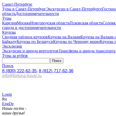
Санкт-Петербург
Туры в Санкт-Петербург
Экскурсии в Санкт-Петербурге
Гостин
область
Достопримечательности
Туры
Карелия
Москва
Новгородская область
Псковская область
Соловк
города и достопримечательности
Круизы
Сводная таблица круизов
Круизы на Валаам
Круизы на Валаам 
Байкалу
Круизы по Беларуси
Круизы по Черному морю
Круизы 
Эксклюзив
Экскурсии и аренда вертолетов
Трансферы и аренда транспорта
Туры за рубеж
Поиск
8 (800) 222-62-35,
8 (812) 717-62-36
info@fortuna-travel.ru
Login
Ru
Eng
De
Наши гости -
наши друзья!