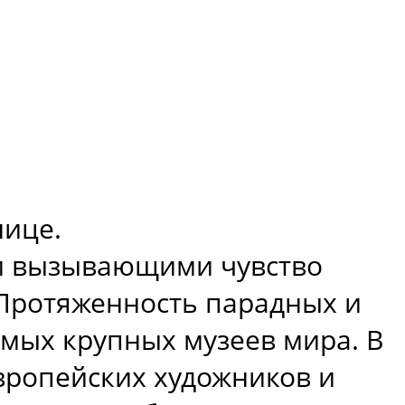
нице.
 и вызывающими чувство
Протяженность парадных и
амых крупных музеев мира. В
вропейских художников и