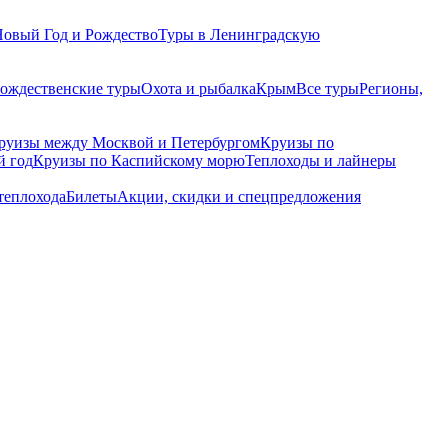
Новый Год и Рождество
Туры в Ленинградскую
рождественские туры
Охота и рыбалка
Крым
Все туры
Регионы,
руизы между Москвой и Петербургом
Круизы по
й год
Круизы по Каспийскому морю
Теплоходы и лайнеры
теплохода
Билеты
Акции, скидки и спецпредложения