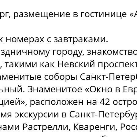
рг, размещение в гостинице «
 номерах с завтраками.
аздничному городу, знакомств
 такими как Невский проспек
аменитые соборы Санкт-Петерб
ьный. Знаменитое «Окно в Евр
ией», расположен на 42 остр
мя экскурсии в Санкт-Петербу
ми Растрелли, Кваренги, Рос