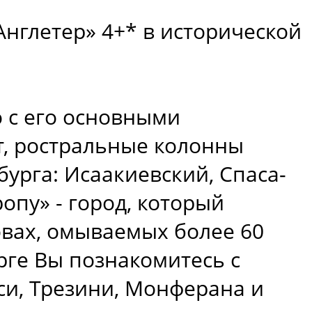
Англетер» 4+* в исторической
о с его основными
т, ростральные колонны
урга: Исаакиевский, Спаса-
опу» - город, который
овах, омываемых более 60
рге Вы познакомитесь с
си, Трезини, Монферана и