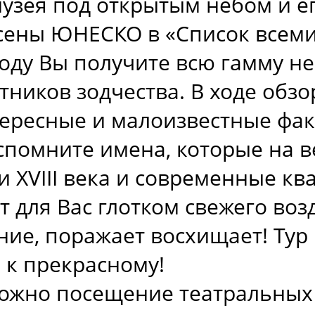
музея под открытым небом и е
есены ЮНЕСКО в «Список всеми
роду Вы получите всю гамму н
ников зодчества. В ходе обзо
тересные и малоизвестные фак
спомните имена, которые на в
и XVIII века и современные кв
т для Вас глотком свежего воз
ние, поражает восхищает! Тур
 к прекрасному!
ожно посещение театральных