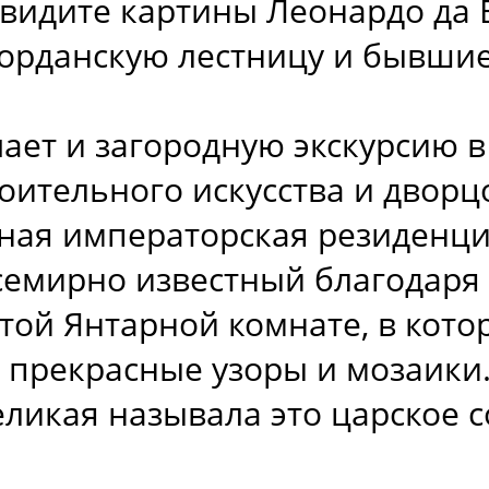
увидите картины Леонардо да 
Иорданскую лестницу и бывши
чает и загородную экскурсию 
оительного искусства и дворц
дная императорская резиденци
семирно известный благодаря
ой Янтарной комнате, в котор
 прекрасные узоры и мозаики.
ликая называла это царское 