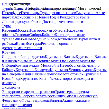
Санкт-Петербург
Здравствуйте!
Туры в Санкт-Петербург
Выбираете себе увлекательную поездку? Могу помочь!
Экскурсии в Санкт-
Петербурге
Гостиницы
Туры для школьников
Выпускной
Алые
паруса
Экскурсии на Новый Год и Рождество
Туры в
Ленинградскую область
Достопримечательности
Туры
Карелия
Москва
Новгородская область
Псковская
область
Соловки
Сибирь
Байкал
Железнодорожные
туры
Камчатка
Новогодние и рождественские туры
Охота и
рыбалка
Крым
Все туры
Регионы, города и
достопримечательности
Круизы
Сводная таблица круизов
Круизы на Валаам
Круизы на Валаам
и Кижи
Круизы на Соловки
Круизы по Волге
Круизы по
Сибири
Круизы между Москвой и Петербургом
Круизы по
Байкалу
Круизы по Беларуси
Круизы по Черному морю
Круизы
на Северный или Южный полюса
Места стоянок
Круизы на
Новый год
Круизы по Каспийскому морю
Теплоходы и
лайнеры
Эксклюзив
Экскурсии и аренда вертолетов
Трансферы и аренда
транспорта
Забронировать гостиницу
Виза в Российскую
Федерацию
Фрахт теплохода
Билеты
Акции, скидки и
спецпредложения