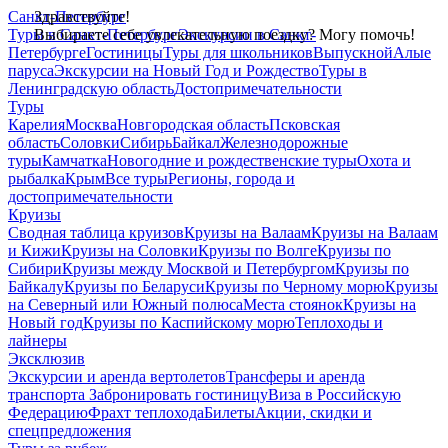
Санкт-Петербург
Здравствуйте!
Туры в Санкт-Петербург
Выбираете себе увлекательную поездку? Могу помочь!
Экскурсии в Санкт-
Петербурге
Гостиницы
Туры для школьников
Выпускной
Алые
паруса
Экскурсии на Новый Год и Рождество
Туры в
Ленинградскую область
Достопримечательности
Туры
Карелия
Москва
Новгородская область
Псковская
область
Соловки
Сибирь
Байкал
Железнодорожные
туры
Камчатка
Новогодние и рождественские туры
Охота и
рыбалка
Крым
Все туры
Регионы, города и
достопримечательности
Круизы
Сводная таблица круизов
Круизы на Валаам
Круизы на Валаам
и Кижи
Круизы на Соловки
Круизы по Волге
Круизы по
Сибири
Круизы между Москвой и Петербургом
Круизы по
Байкалу
Круизы по Беларуси
Круизы по Черному морю
Круизы
на Северный или Южный полюса
Места стоянок
Круизы на
Новый год
Круизы по Каспийскому морю
Теплоходы и
лайнеры
Эксклюзив
Экскурсии и аренда вертолетов
Трансферы и аренда
транспорта
Забронировать гостиницу
Виза в Российскую
Федерацию
Фрахт теплохода
Билеты
Акции, скидки и
спецпредложения