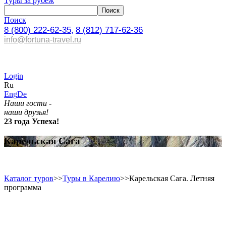
Туры за рубеж
Поиск
8 (800) 222-62-35,
8 (812) 717-62-36
info@fortuna-travel.ru
Login
Ru
Eng
De
Наши гости -
наши друзья!
23 года Успеха!
Карельская Сага
Каталог туров
>>
Туры в Карелию
>>
Карельская Сага. Летняя
программа