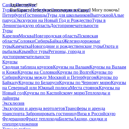
Санкт-Петербург
Здравствуйте!
Туры в Санкт-Петербург
Выбираете себе увлекательную поездку? Могу помочь!
Экскурсии в Санкт-
Петербурге
Гостиницы
Туры для школьников
Выпускной
Алые
паруса
Экскурсии на Новый Год и Рождество
Туры в
Ленинградскую область
Достопримечательности
Туры
Карелия
Москва
Новгородская область
Псковская
область
Соловки
Сибирь
Байкал
Железнодорожные
туры
Камчатка
Новогодние и рождественские туры
Охота и
рыбалка
Крым
Все туры
Регионы, города и
достопримечательности
Круизы
Сводная таблица круизов
Круизы на Валаам
Круизы на Валаам
и Кижи
Круизы на Соловки
Круизы по Волге
Круизы по
Сибири
Круизы между Москвой и Петербургом
Круизы по
Байкалу
Круизы по Беларуси
Круизы по Черному морю
Круизы
на Северный или Южный полюса
Места стоянок
Круизы на
Новый год
Круизы по Каспийскому морю
Теплоходы и
лайнеры
Эксклюзив
Экскурсии и аренда вертолетов
Трансферы и аренда
транспорта
Забронировать гостиницу
Виза в Российскую
Федерацию
Фрахт теплохода
Билеты
Акции, скидки и
спецпредложения