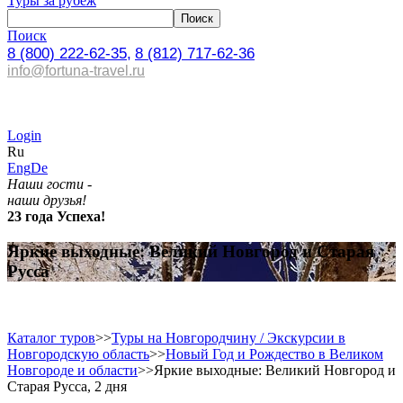
Туры за рубеж
Поиск
8 (800) 222-62-35,
8 (812) 717-62-36
info@fortuna-travel.ru
Login
Ru
Eng
De
Наши гости -
наши друзья!
23 года Успеха!
Яркие выходные: Великий Новгород и Старая
Русса
Каталог туров
>>
Туры на Новгородчину / Экскурсии в
Новгородскую область
>>
Новый Год и Рождество в Великом
Новгороде и области
>>
Яркие выходные: Великий Новгород и
Старая Русса, 2 дня