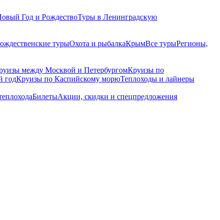
Новый Год и Рождество
Туры в Ленинградскую
рождественские туры
Охота и рыбалка
Крым
Все туры
Регионы,
руизы между Москвой и Петербургом
Круизы по
й год
Круизы по Каспийскому морю
Теплоходы и лайнеры
теплохода
Билеты
Акции, скидки и спецпредложения