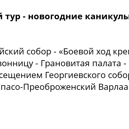
 тур - новогодние каникулы
ский собор - «Боевой ход кре
нницу - Грановитая палата - 
сещением Георгиевского собо
 Спасо-Преоброженский Варла