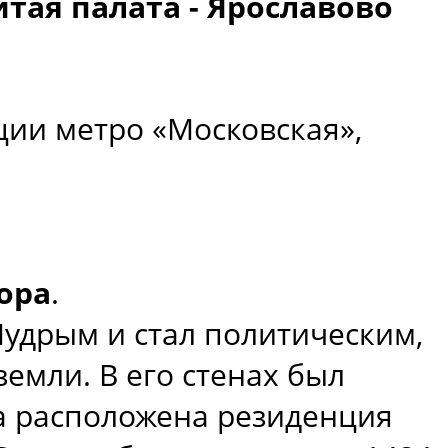
тая палата - Ярославово
нции метро «Московская»,
ора
.
Мудрым и стал политическим,
емли. В его стенах был
а расположена резиденция