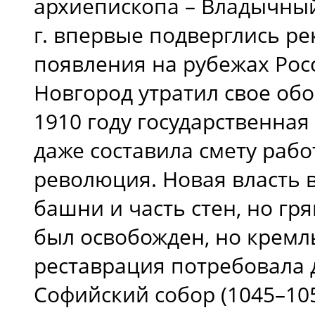
архиепископа – Владычный
г. впервые подверглись ре
появления на рубежах Рос
Новгород утратил свое об
1910 году государственна
даже составила смету рабо
революция. Новая власть 
башни и часть стен, но гр
был освобожден, но кремл
реставрация потребовала д
Софийский собор (1045–10