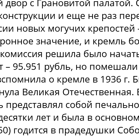
 двор с Грановитой палатой. 
конструкции и еще не раз пер
сии новых могучих крепостей 
оронное значение, и кремль б
я комиссия решила было начат
т – 95.951 рубль, но помешал
вспомнила о кремле в 1936 г.
янула Великая Отечественная. 
ь представлял собой печальн
есятки лет и была в основном 
50) годится в прадедушки Соб