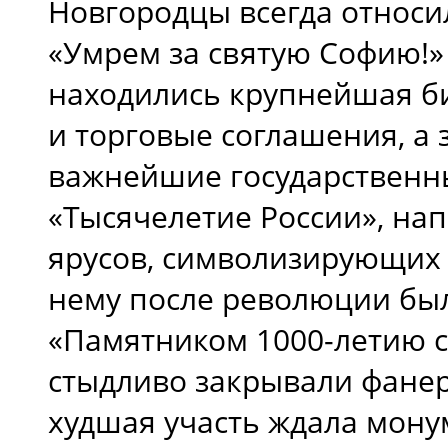
Новгородцы всегда относил
«Умрем за святую Софию!» 
находились крупнейшая би
и торговые соглашения, а
важнейшие государственны
«Тысячелетие России», на
ярусов, символизирующих 
нему после революции был
«Памятником 1000-летию с
стыдливо закрывали фане
худшая участь ждала монум