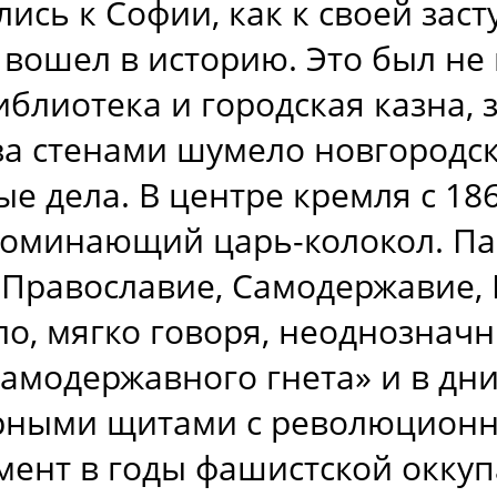
ись к Софии, как к своей заст
вошел в историю. Это был не 
блиотека и городская казна,
 за стенами шумело новгородс
е дела. В центре кремля с 18
поминающий царь-колокол. Пам
Православие, Самодержавие,
о, мягко говоря, неоднозначн
амодержавного гнета» и в дн
рными щитами с революционн
ент в годы фашистской оккупа