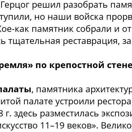
 Герцог решил разобрать памя
ступили, но наши войска прор
Кое-как памятник собрали и от
 тщательная реставрация, за
кремля» по крепостной стен
палаты
, памятника архитектур
итой палате устроили рестора
 г. здесь разместилась экспо
скусство 11–19 веков». Вели