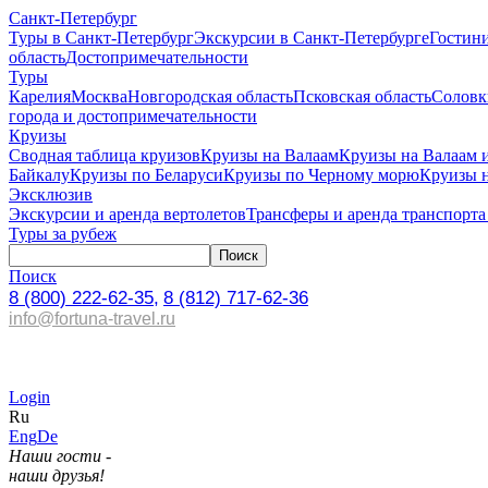
Санкт-Петербург
Туры в Санкт-Петербург
Экскурсии в Санкт-Петербурге
Гостин
область
Достопримечательности
Туры
Карелия
Москва
Новгородская область
Псковская область
Соловк
города и достопримечательности
Круизы
Сводная таблица круизов
Круизы на Валаам
Круизы на Валаам 
Байкалу
Круизы по Беларуси
Круизы по Черному морю
Круизы 
Эксклюзив
Экскурсии и аренда вертолетов
Трансферы и аренда транспорта
Туры за рубеж
Поиск
8 (800) 222-62-35,
8 (812) 717-62-36
info@fortuna-travel.ru
Login
Ru
Eng
De
Наши гости -
наши друзья!