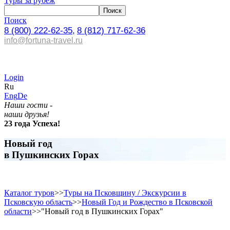
Туры за рубеж
Поиск
8 (800) 222-62-35,
8 (812) 717-62-36
info@fortuna-travel.ru
Login
Ru
Eng
De
Наши гости -
наши друзья!
23 года Успеха!
Новый год
в Пушкинских Горах
Каталог туров
>>
Туры на Псковщину / Экскурсии в
Псковскую область
>>
Новый Год и Рождество в Псковской
области
>>
"Новый год в Пушкинских Горах"