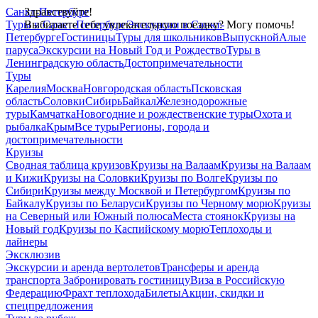
Санкт-Петербург
Здравствуйте!
Туры в Санкт-Петербург
Выбираете себе увлекательную поездку? Могу помочь!
Экскурсии в Санкт-
Петербурге
Гостиницы
Туры для школьников
Выпускной
Алые
паруса
Экскурсии на Новый Год и Рождество
Туры в
Ленинградскую область
Достопримечательности
Туры
Карелия
Москва
Новгородская область
Псковская
область
Соловки
Сибирь
Байкал
Железнодорожные
туры
Камчатка
Новогодние и рождественские туры
Охота и
рыбалка
Крым
Все туры
Регионы, города и
достопримечательности
Круизы
Сводная таблица круизов
Круизы на Валаам
Круизы на Валаам
и Кижи
Круизы на Соловки
Круизы по Волге
Круизы по
Сибири
Круизы между Москвой и Петербургом
Круизы по
Байкалу
Круизы по Беларуси
Круизы по Черному морю
Круизы
на Северный или Южный полюса
Места стоянок
Круизы на
Новый год
Круизы по Каспийскому морю
Теплоходы и
лайнеры
Эксклюзив
Экскурсии и аренда вертолетов
Трансферы и аренда
транспорта
Забронировать гостиницу
Виза в Российскую
Федерацию
Фрахт теплохода
Билеты
Акции, скидки и
спецпредложения