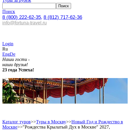
Туры за рубеж
Поиск
8 (800) 222-62-35,
8 (812) 717-62-36
info@fortuna-travel.ru
Login
Ru
Eng
De
Наши гости -
наши друзья!
23 года Успеха!
Рождества
Крылатый Дух
в Москве
сборный тур
Каталог туров
>>
Туры в Москву
>>
Новый Год и Рождество в
Москве
>>
"Рождества Крылатый Дух в Москве" 2027,