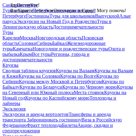
Санкт-Петербург
Здравствуйте!
Туры в Санкт-Петербург
Выбираете себе увлекательную поездку? Могу помочь!
Экскурсии в Санкт-
Петербурге
Гостиницы
Туры для школьников
Выпускной
Алые
паруса
Экскурсии на Новый Год и Рождество
Туры в
Ленинградскую область
Достопримечательности
Туры
Карелия
Москва
Новгородская область
Псковская
область
Соловки
Сибирь
Байкал
Железнодорожные
туры
Камчатка
Новогодние и рождественские туры
Охота и
рыбалка
Крым
Все туры
Регионы, города и
достопримечательности
Круизы
Сводная таблица круизов
Круизы на Валаам
Круизы на Валаам
и Кижи
Круизы на Соловки
Круизы по Волге
Круизы по
Сибири
Круизы между Москвой и Петербургом
Круизы по
Байкалу
Круизы по Беларуси
Круизы по Черному морю
Круизы
на Северный или Южный полюса
Места стоянок
Круизы на
Новый год
Круизы по Каспийскому морю
Теплоходы и
лайнеры
Эксклюзив
Экскурсии и аренда вертолетов
Трансферы и аренда
транспорта
Забронировать гостиницу
Виза в Российскую
Федерацию
Фрахт теплохода
Билеты
Акции, скидки и
спецпредложения