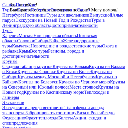
Санкт-Петербург
Здравствуйте!
Туры в Санкт-Петербург
Выбираете себе увлекательную поездку? Могу помочь!
Экскурсии в Санкт-
Петербурге
Гостиницы
Туры для школьников
Выпускной
Алые
паруса
Экскурсии на Новый Год и Рождество
Туры в
Ленинградскую область
Достопримечательности
Туры
Карелия
Москва
Новгородская область
Псковская
область
Соловки
Сибирь
Байкал
Железнодорожные
туры
Камчатка
Новогодние и рождественские туры
Охота и
рыбалка
Крым
Все туры
Регионы, города и
достопримечательности
Круизы
Сводная таблица круизов
Круизы на Валаам
Круизы на Валаам
и Кижи
Круизы на Соловки
Круизы по Волге
Круизы по
Сибири
Круизы между Москвой и Петербургом
Круизы по
Байкалу
Круизы по Беларуси
Круизы по Черному морю
Круизы
на Северный или Южный полюса
Места стоянок
Круизы на
Новый год
Круизы по Каспийскому морю
Теплоходы и
лайнеры
Эксклюзив
Экскурсии и аренда вертолетов
Трансферы и аренда
транспорта
Забронировать гостиницу
Виза в Российскую
Федерацию
Фрахт теплохода
Билеты
Акции, скидки и
спецпредложения