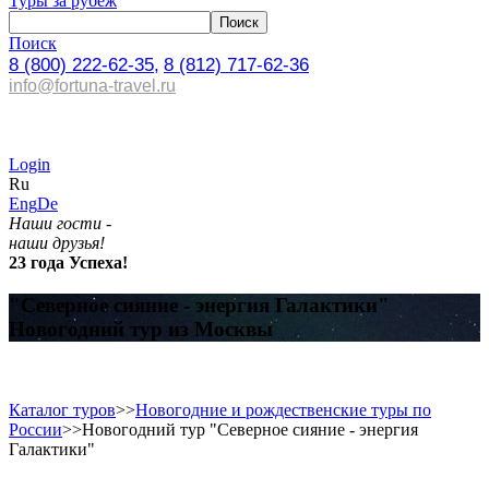
Туры за рубеж
Поиск
8 (800) 222-62-35,
8 (812) 717-62-36
info@fortuna-travel.ru
Login
Ru
Eng
De
Наши гости -
наши друзья!
23 года Успеха!
"Северное сияние - энергия Галактики"
Новогодний тур из Москвы
Каталог туров
>>
Новогодние и рождественские туры по
России
>>
Новогодний тур "Северное сияние - энергия
Галактики"