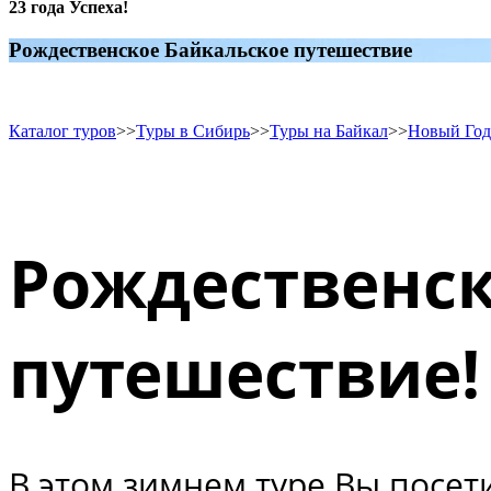
23 года Успеха!
Рождественское Байкальское путешествие
Каталог туров
>>
Туры в Сибирь
>>
Туры на Байкал
>>
Новый Год
Рождественск
путешествие!
В этом зимнем туре Вы посет