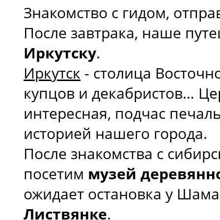
Знакомство с гидом, отпр
После завтрака, наше пут
Иркутску
.
Иркутск
- столица Восточн
купцов и декабристов… Цер
интересная, подчас печал
историей нашего города.
После знакомства с сибир
посетим
музей деревянн
ожидает остановка у Шам
Листвянке
.