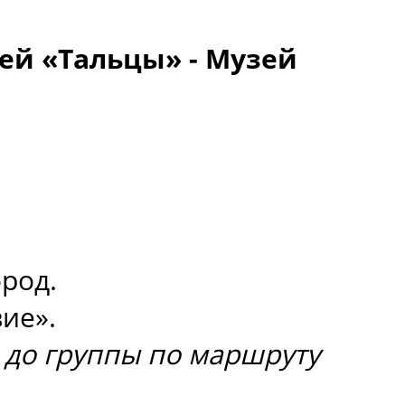
зей «Тальцы» - Музей
род.
ие».
я до группы по маршруту