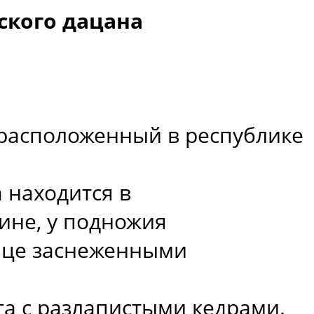
ского дацана
 расположенный в республике
 находится в
ине, у подножия
нце заснеженными
га с разлапистыми кедрами.