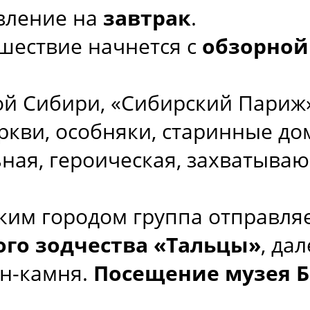
авление на
завтрак
.
ешествие начнется с
обзорной
ой Сибири, «Сибирский Париж»,
кви, особняки, старинные дома
ьная, героическая, захватыва
ским городом группа отправля
ого зодчества «Тальцы»
, да
ан-камня.
Посещение музея 