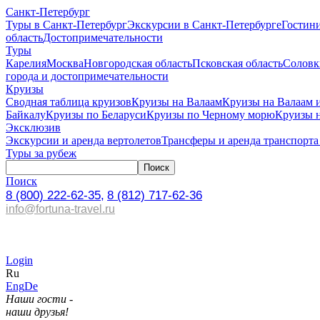
Санкт-Петербург
Туры в Санкт-Петербург
Экскурсии в Санкт-Петербурге
Гостин
область
Достопримечательности
Туры
Карелия
Москва
Новгородская область
Псковская область
Соловк
города и достопримечательности
Круизы
Сводная таблица круизов
Круизы на Валаам
Круизы на Валаам 
Байкалу
Круизы по Беларуси
Круизы по Черному морю
Круизы 
Эксклюзив
Экскурсии и аренда вертолетов
Трансферы и аренда транспорта
Туры за рубеж
Поиск
8 (800) 222-62-35,
8 (812) 717-62-36
info@fortuna-travel.ru
Login
Ru
Eng
De
Наши гости -
наши друзья!