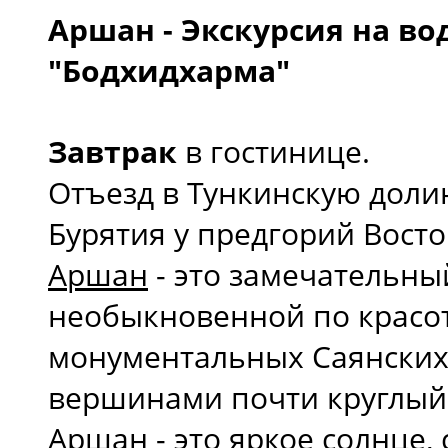
Аршан - Экскурсия на в
"Бодхидхарма"
Завтрак
в гостинице.
Отъезд в Тункинскую доли
Бурятия у предгорий Вост
Аршан
- это замечательны
необыкновенной по красот
монументальных Саянских
вершинами почти круглый 
Аршан - это яркое солнце,