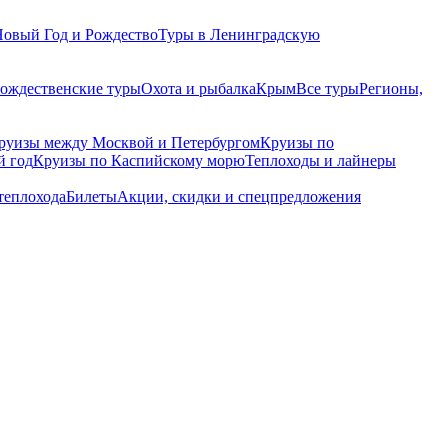
Новый Год и Рождество
Туры в Ленинградскую
рождественские туры
Охота и рыбалка
Крым
Все туры
Регионы,
руизы между Москвой и Петербургом
Круизы по
й год
Круизы по Каспийскому морю
Теплоходы и лайнеры
теплохода
Билеты
Акции, скидки и спецпредложения