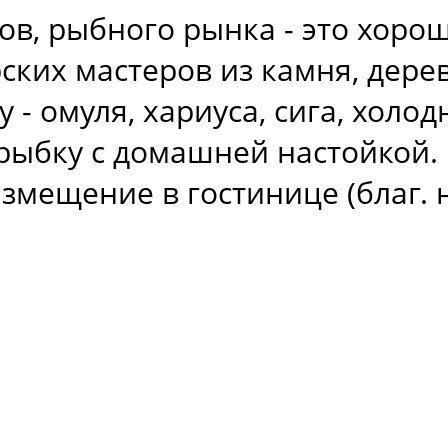
в, рыбного рынка - это хоро
ких мастеров из камня, дерева
- омуля, хариуса, сига, холод
рыбку с домашней настойкой.
змещение в гостинице (благ. н