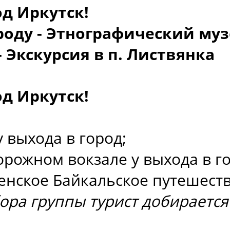
д Иркутск!
роду - Этнографический му
 Экскурсия в п. Листвянка
д Иркутск!
у выхода в город;
орожном вокзале у выхода в го
енское Байкальское путешеств
бора группы турист добираетс