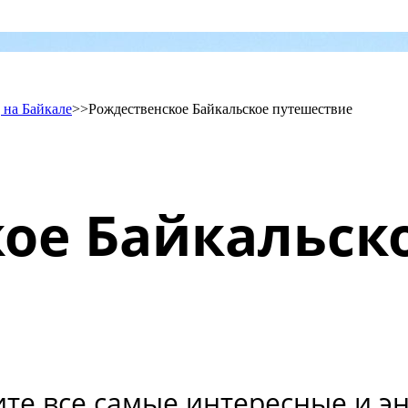
 на Байкале
>>
Рождественское Байкальское путешествие
ое Байкальск
ите все самые интересные и э