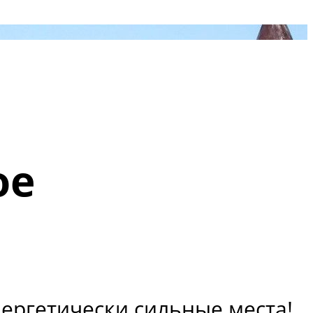
ое
нергетически сильные места!