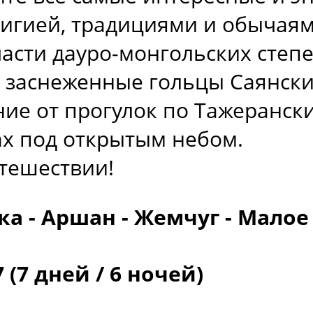
лигией, традициями и обычаям
части дауро-монгольских степ
 заснеженные гольцы Саянски
ие от прогулок по Тажерански
ах под открытым небом.
утешествии!
ка - Аршан - Жемчуг - Малое
7 (7 дней / 6 ночей)