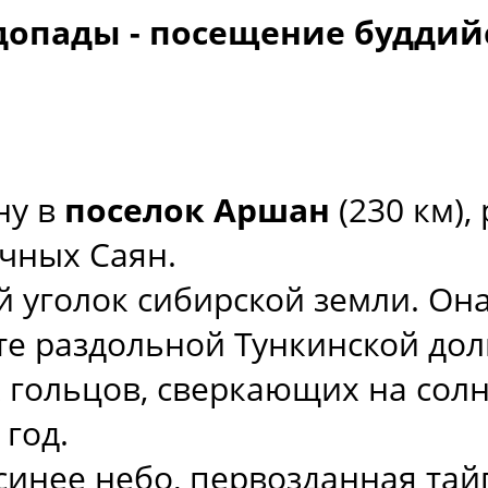
одопады - посещение буддий
ну в
поселок Аршан
(230 км),
очных Саян.
й уголок сибирской земли. Она
е раздольной Тункинской дол
 гольцов, сверкающих на сол
год.
 синее небо, первозданная тай